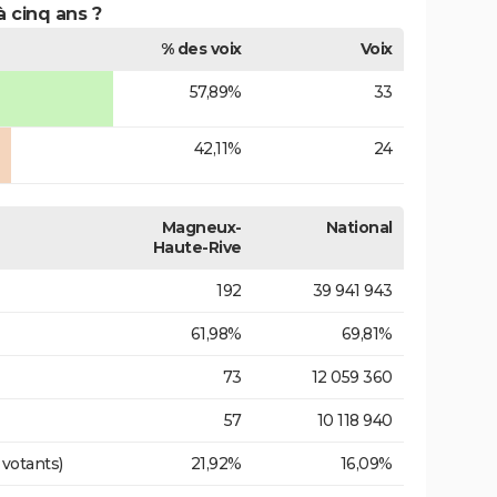
à cinq ans ?
% des voix
Voix
57,89%
33
42,11%
24
Magneux-
National
Haute-Rive
192
39 941 943
61,98%
69,81%
73
12 059 360
57
10 118 940
 votants)
21,92%
16,09%