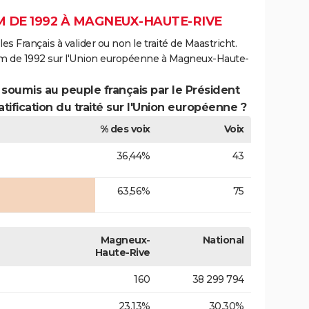
 DE 1992 À MAGNEUX-HAUTE-RIVE
es Français à valider ou non le traité de Maastricht.
um de 1992 sur l'Union européenne à Magneux-Haute-
 soumis au peuple français par le Président
atification du traité sur l'Union européenne ?
% des voix
Voix
36,44%
43
63,56%
75
Magneux-
National
Haute-Rive
160
38 299 794
23,13%
30,30%