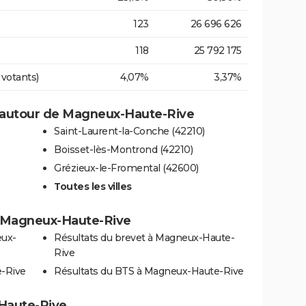
123
26 696 626
118
25 792 175
 votants)
4,07%
3,37%
 autour de Magneux-Haute-Rive
Saint-Laurent-la-Conche (42210)
Boisset-lès-Montrond (42210)
Grézieux-le-Fromental (42600)
Toutes les villes
 à Magneux-Haute-Rive
eux-
Résultats du brevet à Magneux-Haute-
Rive
e-Rive
Résultats du BTS à Magneux-Haute-Rive
-Haute-Rive