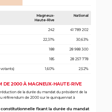
Magneux-
National
Haute-Rive
242
41 789 202
22,31%
30,63%
188
28 988 300
185
28 257 778
 votants)
1,60%
2,52%
 DE 2000 À MAGNEUX-HAUTE-RIVE
 réduction de la durée du mandat du président de la
 du référendum de 2000 sur le quinquennat à
 constitutionnelle fixant la durée du mandat