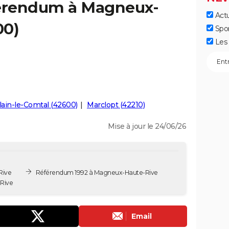
férendum à Magneux-
Actu
00)
Spo
Les 
lain-le-Comtal (42600)
Marclopt (42210)
Mise à jour le 24/06/26
Rive
Référendum 1992 à Magneux-Haute-Rive
Rive
Email