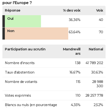
pour l'Europe ?
Réponse
% des voix
Voix
Oui
36,36%
40
Non
63,64%
70
Participation au scrutin
Mandrevill
National
ars
Nombre d'inscrits
138
41 789 202
Taux d'abstention
16,67%
30,63%
Nombre de votants
115
28 988
300
Votes exprimés
110
28 257 778
Blancs ou nuls (en pourcentage
4,35%
2,52%