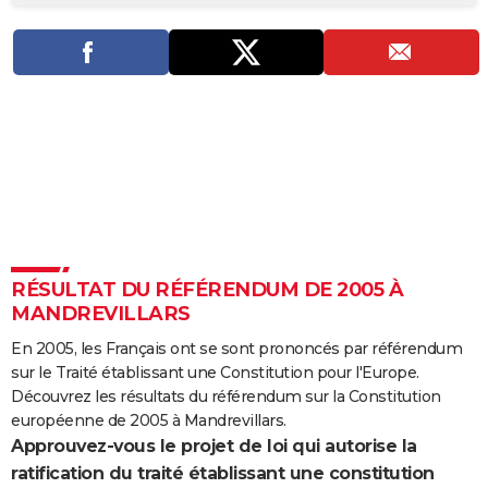
City break
Voyage de noces
Climat
Destinations
Voyage nature
Forum
+
PHOTO
GUIDES D'ACHAT
BONS PLANS
CARTE DE VOEUX
Carte Bonne année
Carte Pâques
Carte de Noël
Carte Saint-Valentin
Carte d'anniversaire
DICTIONNAIRE
Biographies
Expressions
Dictionnaire
Citations
Proverbes
PROGRAMME TV
RÉSULTAT DU RÉFÉRENDUM DE 2005 À
COPAINS D'AVANT
MANDREVILLARS
Se connecter
Collèges
Universités
Service militaire
S'inscrire
Lycées
Primaires
Entreprises
Avis de recherche
AVIS DE DÉCÈS
En 2005, les Français ont se sont prononcés par référendum
sur le Traité établissant une Constitution pour l'Europe.
FORUM
Découvrez les résultats du référendum sur la Constitution
Lifestyle
Sport
Television
Cinema
Bricolage
Culture
Auto
Voyage
européenne de 2005 à Mandrevillars.
Approuvez-vous le projet de loi qui autorise la
ratification du traité établissant une constitution