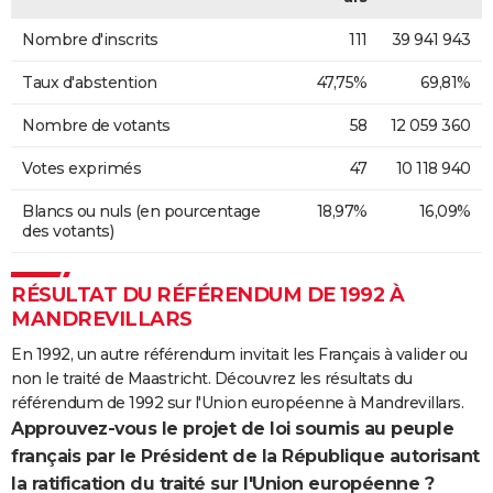
Nombre d'inscrits
111
39 941 943
Taux d'abstention
47,75%
69,81%
Nombre de votants
58
12 059 360
Votes exprimés
47
10 118 940
Blancs ou nuls (en pourcentage
18,97%
16,09%
des votants)
RÉSULTAT DU RÉFÉRENDUM DE 1992 À
MANDREVILLARS
En 1992, un autre référendum invitait les Français à valider ou
non le traité de Maastricht. Découvrez les résultats du
référendum de 1992 sur l'Union européenne à Mandrevillars.
Approuvez-vous le projet de loi soumis au peuple
français par le Président de la République autorisant
la ratification du traité sur l'Union européenne ?