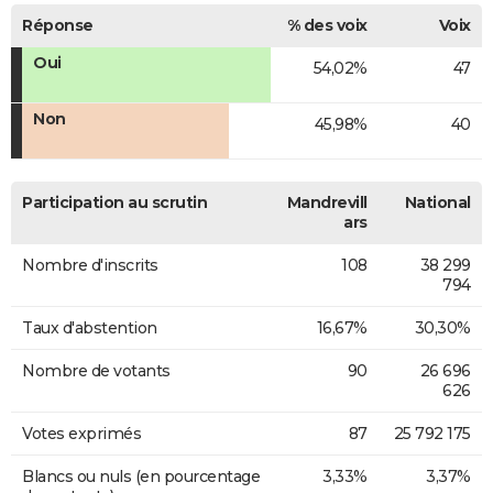
Réponse
% des voix
Voix
Oui
54,02%
47
Non
45,98%
40
Participation au scrutin
Mandrevill
National
ars
Nombre d'inscrits
108
38 299
794
Taux d'abstention
16,67%
30,30%
Nombre de votants
90
26 696
626
Votes exprimés
87
25 792 175
Blancs ou nuls (en pourcentage
3,33%
3,37%