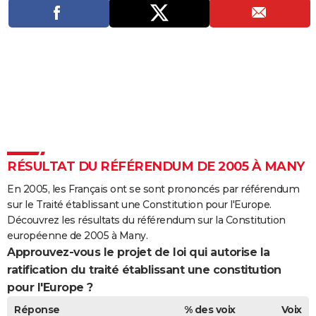
City break
Voyage de noces
Climat
Destinations
Voyage nature
Forum
+
PHOTO
GUIDES D'ACHAT
BONS PLANS
CARTE DE VOEUX
Carte Bonne année
Carte Pâques
Carte de Noël
Carte Saint-Valentin
Carte d'anniversaire
DICTIONNAIRE
Biographies
Expressions
Dictionnaire
Citations
Proverbes
PROGRAMME TV
RÉSULTAT DU RÉFÉRENDUM DE 2005 À MANY
COPAINS D'AVANT
En 2005, les Français ont se sont prononcés par référendum
sur le Traité établissant une Constitution pour l'Europe.
Se connecter
Collèges
Universités
Service militaire
S'inscrire
Lycées
Primaires
Entreprises
Avis de recherche
AVIS DE DÉCÈS
Découvrez les résultats du référendum sur la Constitution
européenne de 2005 à Many.
FORUM
Approuvez-vous le projet de loi qui autorise la
ratification du traité établissant une constitution
Lifestyle
Sport
Television
Cinema
Bricolage
Culture
Auto
Voyage
pour l'Europe ?
Réponse
% des voix
Voix