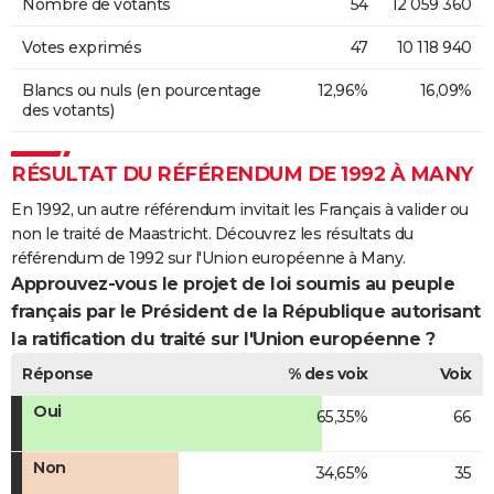
Nombre de votants
54
12 059 360
Votes exprimés
47
10 118 940
Blancs ou nuls (en pourcentage
12,96%
16,09%
des votants)
RÉSULTAT DU RÉFÉRENDUM DE 1992 À MANY
En 1992, un autre référendum invitait les Français à valider ou
non le traité de Maastricht. Découvrez les résultats du
référendum de 1992 sur l'Union européenne à Many.
Approuvez-vous le projet de loi soumis au peuple
français par le Président de la République autorisant
la ratification du traité sur l'Union européenne ?
Réponse
% des voix
Voix
Oui
65,35%
66
Non
34,65%
35