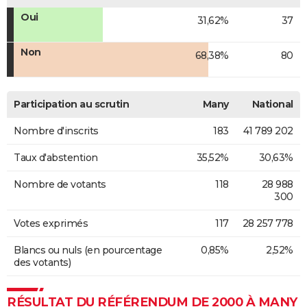
Oui
31,62%
37
Non
68,38%
80
Participation au scrutin
Many
National
Nombre d'inscrits
183
41 789 202
Taux d'abstention
35,52%
30,63%
Nombre de votants
118
28 988
300
Votes exprimés
117
28 257 778
Blancs ou nuls (en pourcentage
0,85%
2,52%
des votants)
RÉSULTAT DU RÉFÉRENDUM DE 2000 À MANY