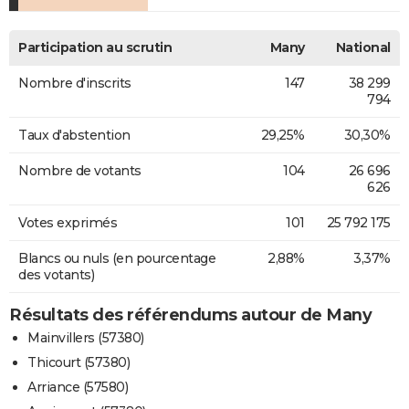
Participation au scrutin
Many
National
Nombre d'inscrits
147
38 299
794
Taux d'abstention
29,25%
30,30%
Nombre de votants
104
26 696
626
Votes exprimés
101
25 792 175
Blancs ou nuls (en pourcentage
2,88%
3,37%
des votants)
Résultats des référendums autour de Many
Mainvillers (57380)
Thicourt (57380)
Arriance (57580)