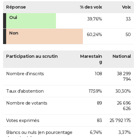
Réponse
% des voix
Voix
Oui
39,76%
33
Non
60,24%
50
Participation au scrutin
Marestain
National
g
Nombre d'inscrits
108
38 299
794
Taux d'abstention
17,59%
30,30%
Nombre de votants
89
26 696
626
Votes exprimés
83
25 792 175
Blancs ou nuls (en pourcentage
6,74%
3,37%