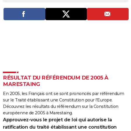
City break
Voyage de noces
Climat
Destinations
Voyage nature
Forum
+
PHOTO
GUIDES D'ACHAT
BONS PLANS
CARTE DE VOEUX
Carte Bonne année
Carte Pâques
Carte de Noël
Carte Saint-Valentin
Carte d'anniversaire
DICTIONNAIRE
Biographies
Expressions
Dictionnaire
Citations
Proverbes
PROGRAMME TV
RÉSULTAT DU RÉFÉRENDUM DE 2005 À
COPAINS D'AVANT
MARESTAING
Se connecter
Collèges
Universités
Service militaire
S'inscrire
Lycées
Primaires
Entreprises
Avis de recherche
AVIS DE DÉCÈS
En 2005, les Français ont se sont prononcés par référendum
sur le Traité établissant une Constitution pour l'Europe.
FORUM
Découvrez les résultats du référendum sur la Constitution
Lifestyle
Sport
Television
Cinema
Bricolage
Culture
Auto
Voyage
européenne de 2005 à Marestaing.
Approuvez-vous le projet de loi qui autorise la
ratification du traité établissant une constitution