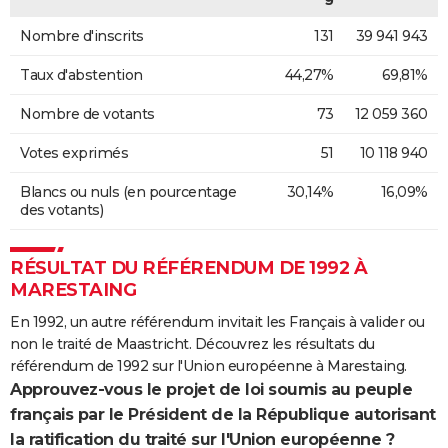
Nombre d'inscrits
131
39 941 943
Taux d'abstention
44,27%
69,81%
Nombre de votants
73
12 059 360
Votes exprimés
51
10 118 940
Blancs ou nuls (en pourcentage
30,14%
16,09%
des votants)
RÉSULTAT DU RÉFÉRENDUM DE 1992 À
MARESTAING
En 1992, un autre référendum invitait les Français à valider ou
non le traité de Maastricht. Découvrez les résultats du
référendum de 1992 sur l'Union européenne à Marestaing.
Approuvez-vous le projet de loi soumis au peuple
français par le Président de la République autorisant
la ratification du traité sur l'Union européenne ?