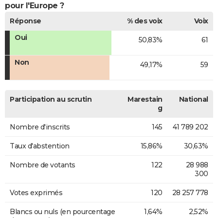
pour l'Europe ?
Réponse
% des voix
Voix
Oui
50,83%
61
Non
49,17%
59
Participation au scrutin
Marestain
National
g
Nombre d'inscrits
145
41 789 202
Taux d'abstention
15,86%
30,63%
Nombre de votants
122
28 988
300
Votes exprimés
120
28 257 778
Blancs ou nuls (en pourcentage
1,64%
2,52%