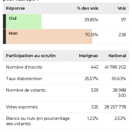
Réponse
% des voix
Voix
Oui
29,85%
97
Non
70,15%
228
Participation au scrutin
Marignac
National
Nombre d'inscrits
442
41 789 202
Taux d'abstention
25,57%
30,63%
Nombre de votants
329
28 988
300
Votes exprimés
325
28 257 778
Blancs ou nuls (en pourcentage
1,22%
2,52%
des votants)