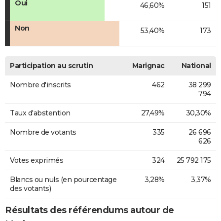
Oui
46,60%
151
Non
53,40%
173
Participation au scrutin
Marignac
National
Nombre d'inscrits
462
38 299
794
Taux d'abstention
27,49%
30,30%
Nombre de votants
335
26 696
626
Votes exprimés
324
25 792 175
Blancs ou nuls (en pourcentage
3,28%
3,37%
des votants)
Résultats des référendums autour de