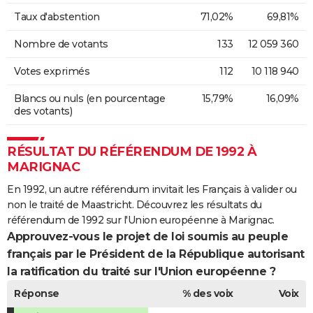
Taux d'abstention
71,02%
69,81%
Nombre de votants
133
12 059 360
Votes exprimés
112
10 118 940
Blancs ou nuls (en pourcentage
15,79%
16,09%
des votants)
RÉSULTAT DU RÉFÉRENDUM DE 1992 À
MARIGNAC
En 1992, un autre référendum invitait les Français à valider ou
non le traité de Maastricht. Découvrez les résultats du
référendum de 1992 sur l'Union européenne à Marignac.
Approuvez-vous le projet de loi soumis au peuple
français par le Président de la République autorisant
la ratification du traité sur l'Union européenne ?
Réponse
% des voix
Voix