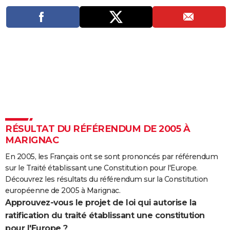
City break
Voyage de noces
Climat
Destinations
Voyage nature
Forum
+
PHOTO
GUIDES D'ACHAT
BONS PLANS
CARTE DE VOEUX
Carte Bonne année
Carte Pâques
Carte de Noël
Carte Saint-Valentin
Carte d'anniversaire
DICTIONNAIRE
Biographies
Expressions
Dictionnaire
Citations
Proverbes
PROGRAMME TV
RÉSULTAT DU RÉFÉRENDUM DE 2005 À
COPAINS D'AVANT
MARIGNAC
Se connecter
Collèges
Universités
Service militaire
S'inscrire
Lycées
Primaires
Entreprises
Avis de recherche
En 2005, les Français ont se sont prononcés par référendum
AVIS DE DÉCÈS
sur le Traité établissant une Constitution pour l'Europe.
FORUM
Découvrez les résultats du référendum sur la Constitution
européenne de 2005 à Marignac.
Lifestyle
Sport
Television
Cinema
Bricolage
Culture
Auto
Voyage
Approuvez-vous le projet de loi qui autorise la
ratification du traité établissant une constitution
pour l'Europe ?