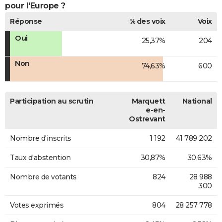
pour l'Europe ?
Réponse
% des voix
Voix
Oui
25,37%
204
Non
74,63%
600
Participation au scrutin
Marquett
National
e-en-
Ostrevant
Nombre d'inscrits
1 192
41 789 202
Taux d'abstention
30,87%
30,63%
Nombre de votants
824
28 988
300
Votes exprimés
804
28 257 778