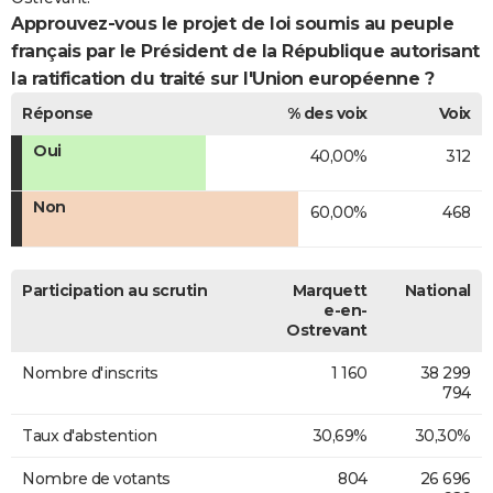
Approuvez-vous le projet de loi soumis au peuple
français par le Président de la République autorisant
la ratification du traité sur l'Union européenne ?
Réponse
% des voix
Voix
Oui
40,00%
312
Non
60,00%
468
Participation au scrutin
Marquett
National
e-en-
Ostrevant
Nombre d'inscrits
1 160
38 299
794
Taux d'abstention
30,69%
30,30%
Nombre de votants
804
26 696