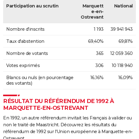
Participation au scrutin
Marquett
National
e-en-
Ostrevant
Nombre d'inscrits
1 193
39 941 943
Taux d'abstention
69,40%
69,81%
Nombre de votants
365
12 059 360
Votes exprimés
306
10 118 940
Blancs ou nuls (en pourcentage
16,16%
16,09%
des votants)
RÉSULTAT DU RÉFÉRENDUM DE 1992 À
MARQUETTE-EN-OSTREVANT
En 1992, un autre référendum invitait les Français à valider ou
non le traité de Maastricht. Découvrez les résultats du
référendum de 1992 sur l'Union européenne à Marquette-en-
Ostrevant.