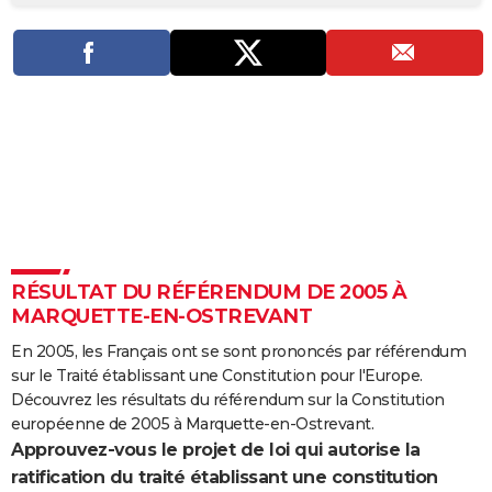
City break
Voyage de noces
Climat
Destinations
Voyage nature
Forum
+
PHOTO
GUIDES D'ACHAT
BONS PLANS
CARTE DE VOEUX
Carte Bonne année
Carte Pâques
Carte de Noël
Carte Saint-Valentin
Carte d'anniversaire
DICTIONNAIRE
Biographies
Expressions
Dictionnaire
Citations
Proverbes
PROGRAMME TV
RÉSULTAT DU RÉFÉRENDUM DE 2005 À
COPAINS D'AVANT
MARQUETTE-EN-OSTREVANT
Se connecter
Collèges
Universités
Service militaire
S'inscrire
Lycées
Primaires
Entreprises
Avis de recherche
AVIS DE DÉCÈS
En 2005, les Français ont se sont prononcés par référendum
sur le Traité établissant une Constitution pour l'Europe.
FORUM
Découvrez les résultats du référendum sur la Constitution
Lifestyle
Sport
Television
Cinema
Bricolage
Culture
Auto
Voyage
européenne de 2005 à Marquette-en-Ostrevant.
Approuvez-vous le projet de loi qui autorise la
ratification du traité établissant une constitution