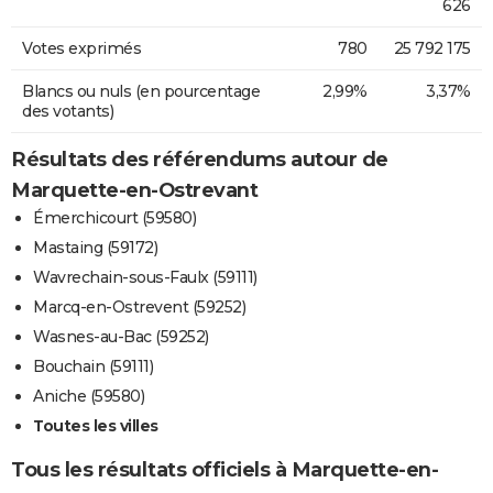
626
Votes exprimés
780
25 792 175
Blancs ou nuls (en pourcentage
2,99%
3,37%
des votants)
Résultats des référendums autour de
Marquette-en-Ostrevant
Émerchicourt (59580)
Mastaing (59172)
Wavrechain-sous-Faulx (59111)
Marcq-en-Ostrevent (59252)
Wasnes-au-Bac (59252)
Bouchain (59111)
Aniche (59580)
Toutes les villes
Tous les résultats officiels à Marquette-en-