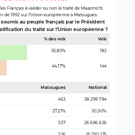
es Français à valider ou non le traité de Maastricht.
um de 1992 sur l'Union européenne à Matougues.
 soumis au peuple français par le Président
atification du traité sur l'Union européenne ?
% des voix
Voix
55,83%
182
44,17%
144
Matougues
National
463
38 299 794
27,21%
30,30%
337
26 696 626
326
25 792 175