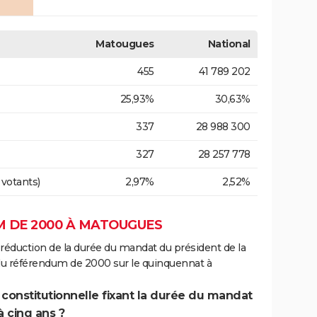
Matougues
National
455
41 789 202
25,93%
30,63%
337
28 988 300
327
28 257 778
 votants)
2,97%
2,52%
 DE 2000 À MATOUGUES
 réduction de la durée du mandat du président de la
 du référendum de 2000 sur le quinquennat à
 constitutionnelle fixant la durée du mandat
à cinq ans ?