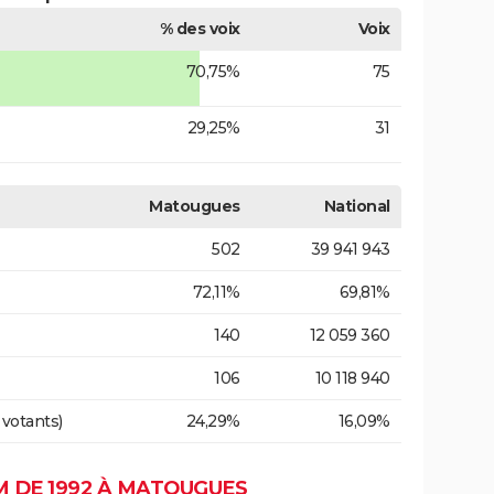
% des voix
Voix
70,75%
75
29,25%
31
Matougues
National
502
39 941 943
72,11%
69,81%
140
12 059 360
106
10 118 940
 votants)
24,29%
16,09%
 DE 1992 À MATOUGUES