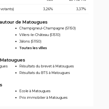
 votants)
3,26%
3,37%
 autour de Matougues
Champigneul-Champagne (51150)
Villers-le-Château (51510)
Jâlons (51150)
Toutes les villes
 à Matougues
ugues
Résultats du brevet à Matougues
Résultats du BTS à Matougues
s
Ecole à Matougues
Prix immobilier à Matougues