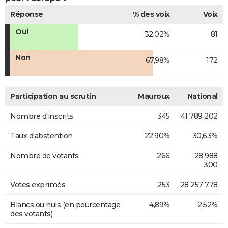
Réponse
% des voix
Voix
Oui
32,02%
81
Non
67,98%
172
Participation au scrutin
Mauroux
National
Nombre d'inscrits
345
41 789 202
Taux d'abstention
22,90%
30,63%
Nombre de votants
266
28 988
300
Votes exprimés
253
28 257 778
Blancs ou nuls (en pourcentage
4,89%
2,52%
des votants)