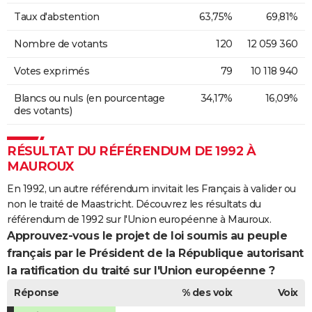
Taux d'abstention
63,75%
69,81%
Nombre de votants
120
12 059 360
Votes exprimés
79
10 118 940
Blancs ou nuls (en pourcentage
34,17%
16,09%
des votants)
RÉSULTAT DU RÉFÉRENDUM DE 1992 À
MAUROUX
En 1992, un autre référendum invitait les Français à valider ou
non le traité de Maastricht. Découvrez les résultats du
référendum de 1992 sur l'Union européenne à Mauroux.
Approuvez-vous le projet de loi soumis au peuple
français par le Président de la République autorisant
la ratification du traité sur l'Union européenne ?
Réponse
% des voix
Voix