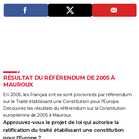
City break
Voyage de noces
Climat
Destinations
Voyage nature
Forum
+
PHOTO
GUIDES D'ACHAT
BONS PLANS
CARTE DE VOEUX
Carte Bonne année
Carte Pâques
Carte de Noël
Carte Saint-Valentin
Carte d'anniversaire
DICTIONNAIRE
Biographies
Expressions
Dictionnaire
Citations
Proverbes
PROGRAMME TV
RÉSULTAT DU RÉFÉRENDUM DE 2005 À
COPAINS D'AVANT
MAUROUX
Se connecter
Collèges
Universités
Service militaire
S'inscrire
Lycées
Primaires
Entreprises
Avis de recherche
En 2005, les Français ont se sont prononcés par référendum
AVIS DE DÉCÈS
sur le Traité établissant une Constitution pour l'Europe.
FORUM
Découvrez les résultats du référendum sur la Constitution
européenne de 2005 à Mauroux.
Lifestyle
Sport
Television
Cinema
Bricolage
Culture
Auto
Voyage
Approuvez-vous le projet de loi qui autorise la
ratification du traité établissant une constitution
pour l'Europe ?