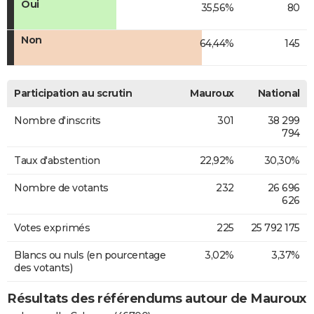
Oui
35,56%
80
Non
64,44%
145
Participation au scrutin
Mauroux
National
Nombre d'inscrits
301
38 299
794
Taux d'abstention
22,92%
30,30%
Nombre de votants
232
26 696
626
Votes exprimés
225
25 792 175
Blancs ou nuls (en pourcentage
3,02%
3,37%
des votants)
Résultats des référendums autour de Mauroux