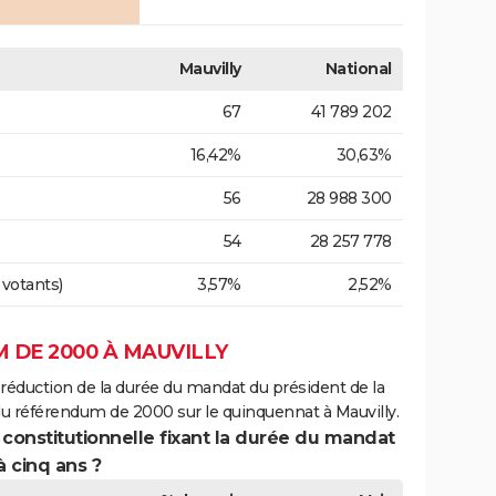
Mauvilly
National
67
41 789 202
16,42%
30,63%
56
28 988 300
54
28 257 778
 votants)
3,57%
2,52%
 DE 2000 À MAUVILLY
 réduction de la durée du mandat du président de la
du référendum de 2000 sur le quinquennat à Mauvilly.
 constitutionnelle fixant la durée du mandat
à cinq ans ?