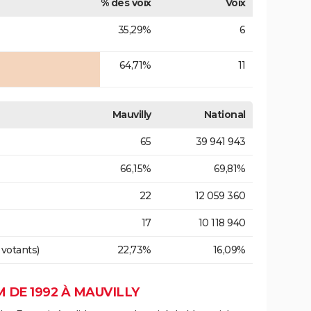
% des voix
Voix
35,29%
6
64,71%
11
Mauvilly
National
65
39 941 943
66,15%
69,81%
22
12 059 360
17
10 118 940
 votants)
22,73%
16,09%
 DE 1992 À MAUVILLY