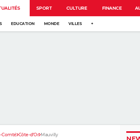
TUALITÉS
SPORT
CULTURE
FINANCE
A
S
EDUCATION
MONDE
VILLES
+
e-Comté
Côte-d'Or
Mauvilly
NEW