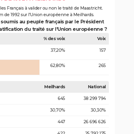
es Français à valider ou non le traité de Maastricht.
m de 1992 sur l'Union européenne à Meilhards.
 soumis au peuple français par le Président
atification du traité sur l'Union européenne ?
% des voix
Voix
37,20%
157
62,80%
265
Meilhards
National
645
38 299 794
30,70%
30,30%
447
26 696 626
422
25 792 175