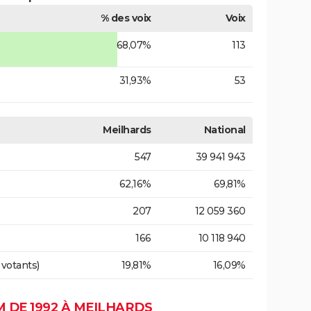
% des voix
Voix
68,07%
113
31,93%
53
Meilhards
National
547
39 941 943
62,16%
69,81%
207
12 059 360
166
10 118 940
 votants)
19,81%
16,09%
 DE 1992 À MEILHARDS