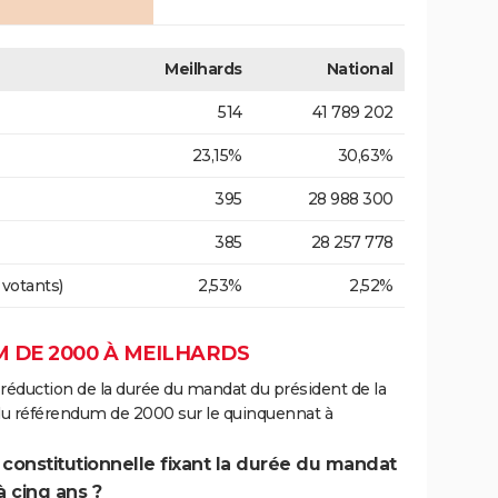
Meilhards
National
514
41 789 202
23,15%
30,63%
395
28 988 300
385
28 257 778
 votants)
2,53%
2,52%
 DE 2000 À MEILHARDS
 réduction de la durée du mandat du président de la
 du référendum de 2000 sur le quinquennat à
 constitutionnelle fixant la durée du mandat
à cinq ans ?