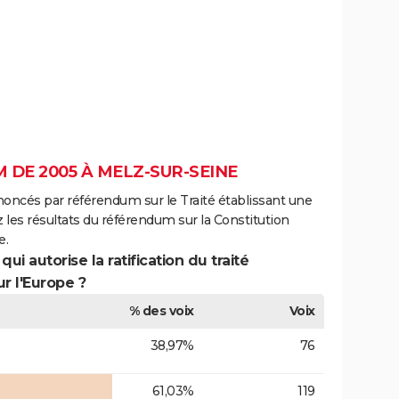
DE 2005 À MELZ-SUR-SEINE
noncés par référendum sur le Traité établissant une
 les résultats du référendum sur la Constitution
e.
ui autorise la ratification du traité
r l'Europe ?
% des voix
Voix
38,97%
76
61,03%
119