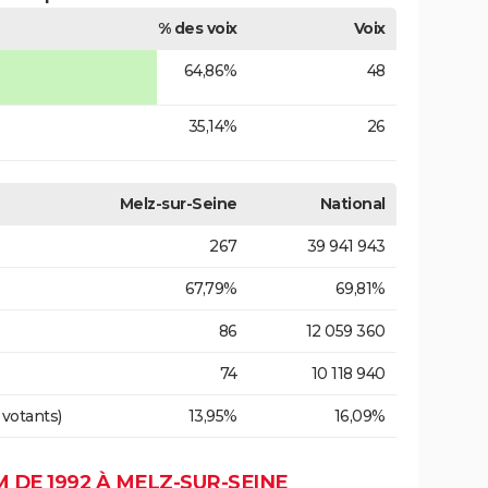
% des voix
Voix
64,86%
48
35,14%
26
Melz-sur-Seine
National
267
39 941 943
67,79%
69,81%
86
12 059 360
74
10 118 940
 votants)
13,95%
16,09%
DE 1992 À MELZ-SUR-SEINE