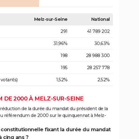
Melz-sur-Seine
National
291
41 789 202
31,96%
30,63%
198
28 988 300
195
28 257 778
 votants)
1,52%
2,52%
 DE 2000 À MELZ-SUR-SEINE
 réduction de la durée du mandat du président de la
du référendum de 2000 sur le quinquennat à Melz-
 constitutionnelle fixant la durée du mandat
à cinq ans ?