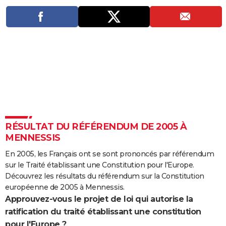
City break
Voyage de noces
Climat
Destinations
Voyage nature
Forum
+
PHOTO
GUIDES D'ACHAT
BONS PLANS
CARTE DE VOEUX
Carte Bonne année
Carte Pâques
Carte de Noël
Carte Saint-Valentin
Carte d'anniversaire
DICTIONNAIRE
Biographies
Expressions
Dictionnaire
Citations
Proverbes
PROGRAMME TV
RÉSULTAT DU RÉFÉRENDUM DE 2005 À
COPAINS D'AVANT
MENNESSIS
Se connecter
Collèges
Universités
Service militaire
S'inscrire
Lycées
Primaires
Entreprises
Avis de recherche
En 2005, les Français ont se sont prononcés par référendum
AVIS DE DÉCÈS
sur le Traité établissant une Constitution pour l'Europe.
FORUM
Découvrez les résultats du référendum sur la Constitution
européenne de 2005 à Mennessis.
Lifestyle
Sport
Television
Cinema
Bricolage
Culture
Auto
Voyage
Approuvez-vous le projet de loi qui autorise la
ratification du traité établissant une constitution
pour l'Europe ?