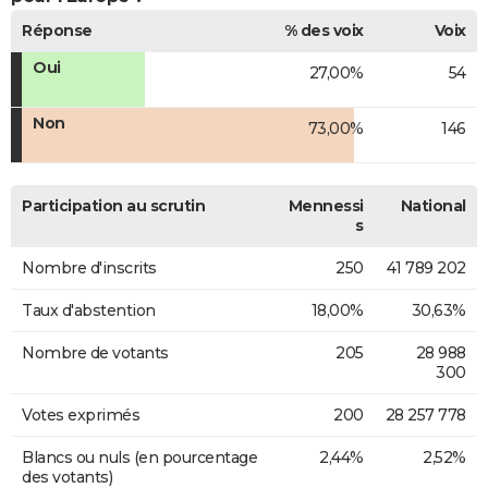
Réponse
% des voix
Voix
Oui
27,00%
54
Non
73,00%
146
Participation au scrutin
Mennessi
National
s
Nombre d'inscrits
250
41 789 202
Taux d'abstention
18,00%
30,63%
Nombre de votants
205
28 988
300
Votes exprimés
200
28 257 778
Blancs ou nuls (en pourcentage
2,44%
2,52%
des votants)