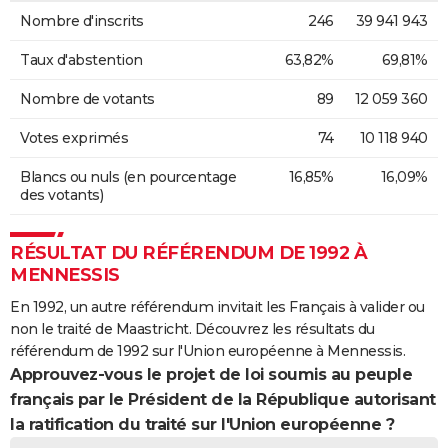
Nombre d'inscrits
246
39 941 943
Taux d'abstention
63,82%
69,81%
Nombre de votants
89
12 059 360
Votes exprimés
74
10 118 940
Blancs ou nuls (en pourcentage
16,85%
16,09%
des votants)
RÉSULTAT DU RÉFÉRENDUM DE 1992 À
MENNESSIS
En 1992, un autre référendum invitait les Français à valider ou
non le traité de Maastricht. Découvrez les résultats du
référendum de 1992 sur l'Union européenne à Mennessis.
Approuvez-vous le projet de loi soumis au peuple
français par le Président de la République autorisant
la ratification du traité sur l'Union européenne ?