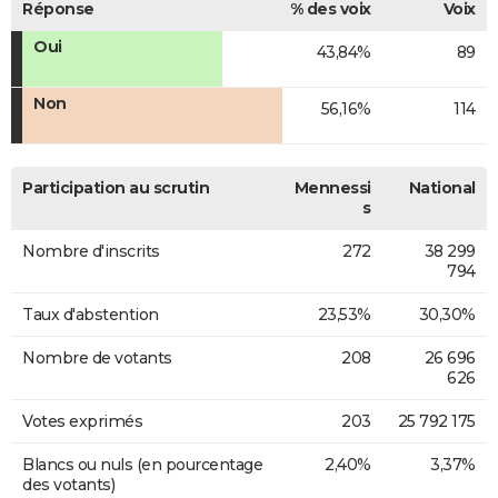
Réponse
% des voix
Voix
Oui
43,84%
89
Non
56,16%
114
Participation au scrutin
Mennessi
National
s
Nombre d'inscrits
272
38 299
794
Taux d'abstention
23,53%
30,30%
Nombre de votants
208
26 696
626
Votes exprimés
203
25 792 175
Blancs ou nuls (en pourcentage
2,40%
3,37%
des votants)