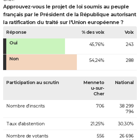
Approuvez-vous le projet de loi soumis au peuple
français par le Président de la République autorisant
la ratification du traité sur l'Union européenne ?
Réponse
% des voix
Voix
Oui
45,76%
243
Non
54,24%
288
Participation au scrutin
Menneto
National
u-sur-
Cher
Nombre d'inscrits
706
38 299
794
Taux d'abstention
21,25%
30,30%
Nombre de votants
556
26 696