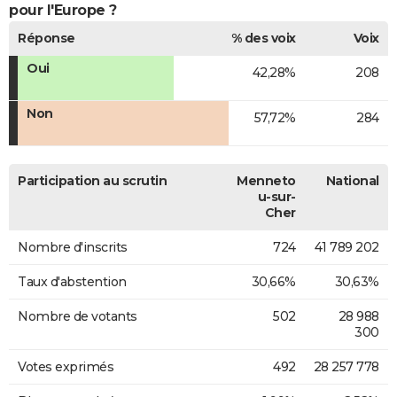
pour l'Europe ?
Réponse
% des voix
Voix
Oui
42,28%
208
Non
57,72%
284
Participation au scrutin
Menneto
National
u-sur-
Cher
Nombre d'inscrits
724
41 789 202
Taux d'abstention
30,66%
30,63%
Nombre de votants
502
28 988
300
Votes exprimés
492
28 257 778