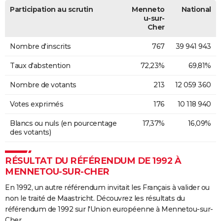
Participation au scrutin
Menneto
National
u-sur-
Cher
Nombre d'inscrits
767
39 941 943
Taux d'abstention
72,23%
69,81%
Nombre de votants
213
12 059 360
Votes exprimés
176
10 118 940
Blancs ou nuls (en pourcentage
17,37%
16,09%
des votants)
RÉSULTAT DU RÉFÉRENDUM DE 1992 À
MENNETOU-SUR-CHER
En 1992, un autre référendum invitait les Français à valider ou
non le traité de Maastricht. Découvrez les résultats du
référendum de 1992 sur l'Union européenne à Mennetou-sur-
Cher.