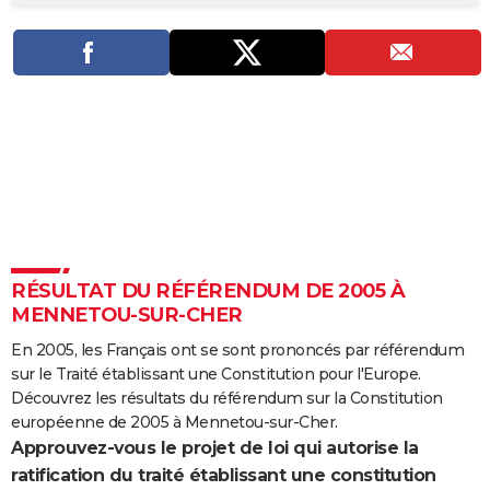
City break
Voyage de noces
Climat
Destinations
Voyage nature
Forum
+
PHOTO
GUIDES D'ACHAT
BONS PLANS
CARTE DE VOEUX
Carte Bonne année
Carte Pâques
Carte de Noël
Carte Saint-Valentin
Carte d'anniversaire
DICTIONNAIRE
Biographies
Expressions
Dictionnaire
Citations
Proverbes
PROGRAMME TV
RÉSULTAT DU RÉFÉRENDUM DE 2005 À
COPAINS D'AVANT
MENNETOU-SUR-CHER
Se connecter
Collèges
Universités
Service militaire
S'inscrire
Lycées
Primaires
Entreprises
Avis de recherche
AVIS DE DÉCÈS
En 2005, les Français ont se sont prononcés par référendum
sur le Traité établissant une Constitution pour l'Europe.
FORUM
Découvrez les résultats du référendum sur la Constitution
Lifestyle
Sport
Television
Cinema
Bricolage
Culture
Auto
Voyage
européenne de 2005 à Mennetou-sur-Cher.
Approuvez-vous le projet de loi qui autorise la
ratification du traité établissant une constitution