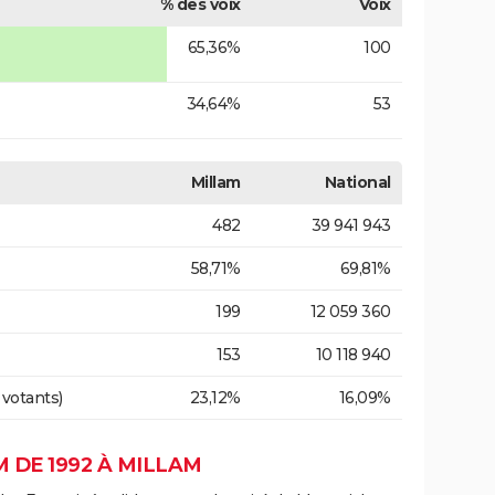
% des voix
Voix
65,36%
100
34,64%
53
Millam
National
482
39 941 943
58,71%
69,81%
199
12 059 360
153
10 118 940
 votants)
23,12%
16,09%
 DE 1992 À MILLAM