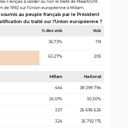
es Français à valider ou non le traité de Maastricht.
m de 1992 sur l'Union européenne à Millam.
 soumis au peuple français par le Président
atification du traité sur l'Union européenne ?
% des voix
Voix
36,73%
119
63,27%
205
Millam
National
444
38 299 794
24,10%
30,30%
337
26 696 626
324
25 792 175