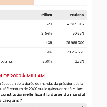
Millam
National
520
41 789 202
21,54%
30,63%
408
28 988 300
386
28 257 778
 votants)
5,39%
2,52%
 DE 2000 À MILLAM
 réduction de la durée du mandat du président de la
du référendum de 2000 sur le quinquennat à Millam.
 constitutionnelle fixant la durée du mandat
à cinq ans ?