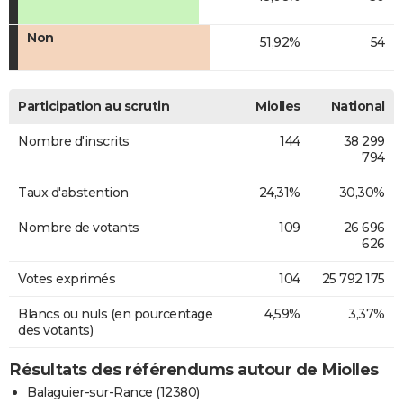
Non
51,92%
54
Participation au scrutin
Miolles
National
Nombre d'inscrits
144
38 299
794
Taux d'abstention
24,31%
30,30%
Nombre de votants
109
26 696
626
Votes exprimés
104
25 792 175
Blancs ou nuls (en pourcentage
4,59%
3,37%
des votants)
Résultats des référendums autour de Miolles
Balaguier-sur-Rance (12380)