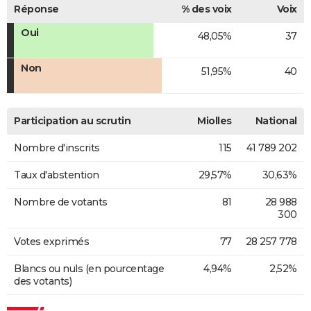
Réponse
% des voix
Voix
Oui
48,05%
37
Non
51,95%
40
Participation au scrutin
Miolles
National
Nombre d'inscrits
115
41 789 202
Taux d'abstention
29,57%
30,63%
Nombre de votants
81
28 988
300
Votes exprimés
77
28 257 778
Blancs ou nuls (en pourcentage
4,94%
2,52%
des votants)