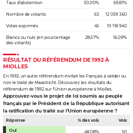
Taux d'abstention
50,00%
69,81%
Nombre de votants
63
12 059 360
Votes exprimés
45
10 118 940
Blancs ou nuls (en pourcentage
28,57%
16,09%
des votants)
RÉSULTAT DU RÉFÉRENDUM DE 1992 À
MIOLLES
En 1992, un autre référendum invitait les Français à valider ou
non le traité de Maastricht. Découvrez les résultats du
référendum de 1992 sur l'Union européenne à Miolles.
Approuvez-vous le projet de loi soumis au peuple
français par le Président de la République autorisant
la ratification du traité sur l'Union européenne ?
Réponse
% des voix
Voix
Oui
48,08%
50