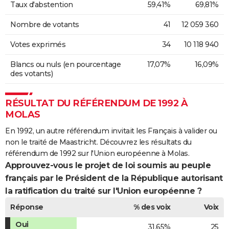
Taux d'abstention
59,41%
69,81%
Nombre de votants
41
12 059 360
Votes exprimés
34
10 118 940
Blancs ou nuls (en pourcentage
17,07%
16,09%
des votants)
RÉSULTAT DU RÉFÉRENDUM DE 1992 À
MOLAS
En 1992, un autre référendum invitait les Français à valider ou
non le traité de Maastricht. Découvrez les résultats du
référendum de 1992 sur l'Union européenne à Molas.
Approuvez-vous le projet de loi soumis au peuple
français par le Président de la République autorisant
la ratification du traité sur l'Union européenne ?
Réponse
% des voix
Voix
Oui
31,65%
25