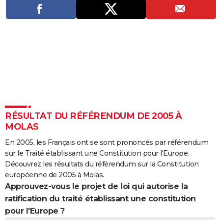
City break
Voyage de noces
Climat
Destinations
Voyage nature
Forum
+
PHOTO
GUIDES D'ACHAT
BONS PLANS
CARTE DE VOEUX
Carte Bonne année
Carte Pâques
Carte de Noël
Carte Saint-Valentin
Carte d'anniversaire
DICTIONNAIRE
Biographies
Expressions
Dictionnaire
Citations
Proverbes
PROGRAMME TV
RÉSULTAT DU RÉFÉRENDUM DE 2005 À
MOLAS
COPAINS D'AVANT
En 2005, les Français ont se sont prononcés par référendum
Se connecter
Collèges
Universités
Service militaire
S'inscrire
Lycées
Primaires
Entreprises
Avis de recherche
AVIS DE DÉCÈS
sur le Traité établissant une Constitution pour l'Europe.
Découvrez les résultats du référendum sur la Constitution
FORUM
européenne de 2005 à Molas.
Approuvez-vous le projet de loi qui autorise la
Lifestyle
Sport
Television
Cinema
Bricolage
Culture
Auto
Voyage
ratification du traité établissant une constitution
pour l'Europe ?