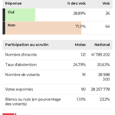
Réponse
% des voix
Voix
Oui
28,89%
26
Non
71,11%
64
Participation au scrutin
Molas
National
Nombre d'inscrits
121
41 789 202
Taux d'abstention
24,79%
30,63%
Nombre de votants
91
28 988
300
Votes exprimés
90
28 257 778
Blancs ou nuls (en pourcentage
1,10%
2,52%
des votants)