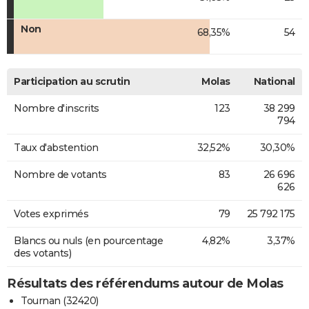
Non
68,35%
54
Participation au scrutin
Molas
National
Nombre d'inscrits
123
38 299
794
Taux d'abstention
32,52%
30,30%
Nombre de votants
83
26 696
626
Votes exprimés
79
25 792 175
Blancs ou nuls (en pourcentage
4,82%
3,37%
des votants)
Résultats des référendums autour de Molas
Tournan (32420)