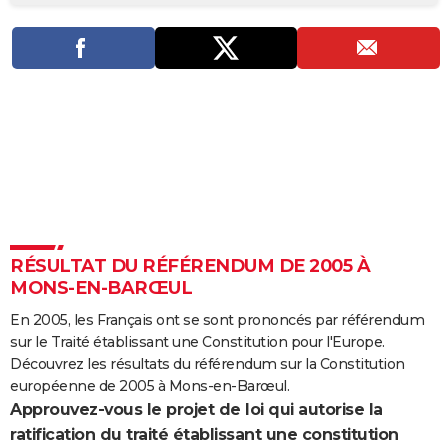
City break
Voyage de noces
Climat
Destinations
Voyage nature
Forum
+
PHOTO
GUIDES D'ACHAT
BONS PLANS
CARTE DE VOEUX
Carte Bonne année
Carte Pâques
Carte de Noël
Carte Saint-Valentin
Carte d'anniversaire
DICTIONNAIRE
Biographies
Expressions
Dictionnaire
Citations
Proverbes
PROGRAMME TV
RÉSULTAT DU RÉFÉRENDUM DE 2005 À
COPAINS D'AVANT
MONS-EN-BARŒUL
Se connecter
Collèges
Universités
Service militaire
S'inscrire
Lycées
Primaires
Entreprises
Avis de recherche
AVIS DE DÉCÈS
En 2005, les Français ont se sont prononcés par référendum
sur le Traité établissant une Constitution pour l'Europe.
FORUM
Découvrez les résultats du référendum sur la Constitution
Lifestyle
Sport
Television
Cinema
Bricolage
Culture
Auto
Voyage
européenne de 2005 à Mons-en-Barœul.
Approuvez-vous le projet de loi qui autorise la
ratification du traité établissant une constitution