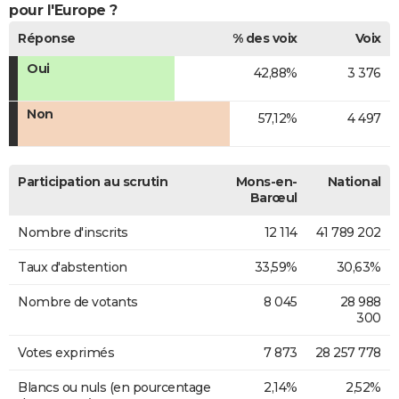
pour l'Europe ?
Réponse
% des voix
Voix
Oui
42,88%
3 376
Non
57,12%
4 497
Participation au scrutin
Mons-en-
National
Barœul
Nombre d'inscrits
12 114
41 789 202
Taux d'abstention
33,59%
30,63%
Nombre de votants
8 045
28 988
300
Votes exprimés
7 873
28 257 778
Blancs ou nuls (en pourcentage
2,14%
2,52%