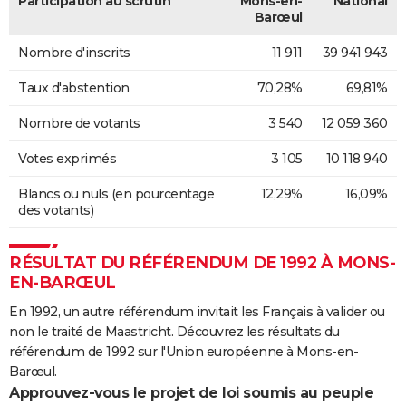
Participation au scrutin
Mons-en-
National
Barœul
Nombre d'inscrits
11 911
39 941 943
Taux d'abstention
70,28%
69,81%
Nombre de votants
3 540
12 059 360
Votes exprimés
3 105
10 118 940
Blancs ou nuls (en pourcentage
12,29%
16,09%
des votants)
RÉSULTAT DU RÉFÉRENDUM DE 1992 À MONS-
EN-BARŒUL
En 1992, un autre référendum invitait les Français à valider ou
non le traité de Maastricht. Découvrez les résultats du
référendum de 1992 sur l'Union européenne à Mons-en-
Barœul.
Approuvez-vous le projet de loi soumis au peuple