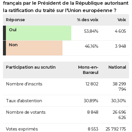
français par le Président de la République autorisant
la ratification du traité sur l'Union européenne ?
Réponse
% des voix
Voix
Oui
53,84%
4 605
Non
46,16%
3 948
Participation au scrutin
Mons-en-
National
Barœul
Nombre d'inscrits
12 802
38 299
794
Taux d'abstention
30,89%
30,30%
Nombre de votants
8 848
26 696
626
Votes exprimés
8 553
25 792 175