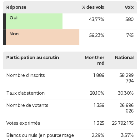
Réponse
% des voix
Voix
Oui
43,77%
580
Non
56,23%
745
Participation au scrutin
Monther
National
mé
Nombre d'inscrits
1 886
38 299
794
Taux d'abstention
28,10%
30,30%
Nombre de votants
1 356
26 696
626
Votes exprimés
1 325
25 792 175
Blancs ou nuls (en pourcentage
2,29%
3,37%