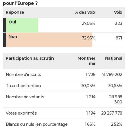
pour l'Europe ?
Réponse
% des voix
Voix
Oui
27,05%
323
Non
72,95%
871
Participation au scrutin
Monther
National
mé
Nombre d'inscrits
1 735
41 789 202
Taux d'abstention
30,03%
30,63%
Nombre de votants
1 214
28 988
300
Votes exprimés
1 194
28 257 778
Blancs ou nuls (en pourcentage
1,65%
2,52%