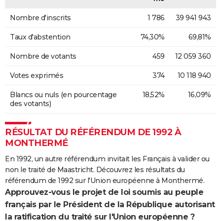
Nombre d'inscrits
1 786
39 941 943
Taux d'abstention
74,30%
69,81%
Nombre de votants
459
12 059 360
Votes exprimés
374
10 118 940
Blancs ou nuls (en pourcentage
18,52%
16,09%
des votants)
RÉSULTAT DU RÉFÉRENDUM DE 1992 À
MONTHERMÉ
En 1992, un autre référendum invitait les Français à valider ou
non le traité de Maastricht. Découvrez les résultats du
référendum de 1992 sur l'Union européenne à Monthermé.
Approuvez-vous le projet de loi soumis au peuple
français par le Président de la République autorisant
la ratification du traité sur l'Union européenne ?