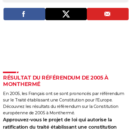
City break
Voyage de noces
Climat
Destinations
Voyage nature
Forum
+
PHOTO
GUIDES D'ACHAT
BONS PLANS
CARTE DE VOEUX
Carte Bonne année
Carte Pâques
Carte de Noël
Carte Saint-Valentin
Carte d'anniversaire
DICTIONNAIRE
Biographies
Expressions
Dictionnaire
Citations
Proverbes
PROGRAMME TV
RÉSULTAT DU RÉFÉRENDUM DE 2005 À
COPAINS D'AVANT
MONTHERMÉ
Se connecter
Collèges
Universités
Service militaire
S'inscrire
Lycées
Primaires
Entreprises
Avis de recherche
AVIS DE DÉCÈS
En 2005, les Français ont se sont prononcés par référendum
sur le Traité établissant une Constitution pour l'Europe.
FORUM
Découvrez les résultats du référendum sur la Constitution
Lifestyle
Sport
Television
Cinema
Bricolage
Culture
Auto
Voyage
européenne de 2005 à Monthermé.
Approuvez-vous le projet de loi qui autorise la
ratification du traité établissant une constitution