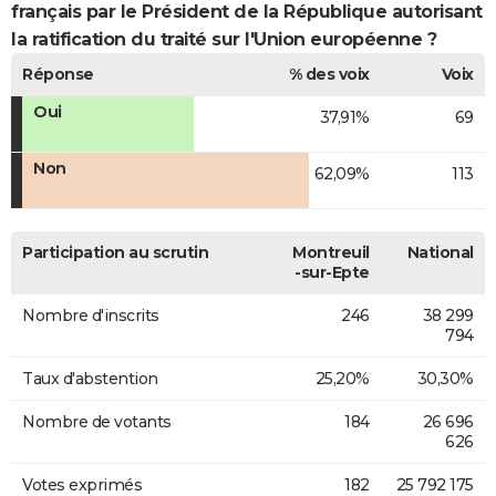
français par le Président de la République autorisant
la ratification du traité sur l'Union européenne ?
Réponse
% des voix
Voix
Oui
37,91%
69
Non
62,09%
113
Participation au scrutin
Montreuil
National
-sur-Epte
Nombre d'inscrits
246
38 299
794
Taux d'abstention
25,20%
30,30%
Nombre de votants
184
26 696
626
Votes exprimés
182
25 792 175