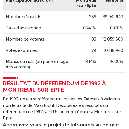
Participation au scrutin
Montreuil
National
-sur-Epte
Nombre d'inscrits
256
39 941 943
Taux d'abstention
66,41%
69,81%
Nombre de votants
86
12 059 360
Votes exprimés
79
10 118 940
Blancs ou nuls (en pourcentage
8,14%
16,09%
des votants)
RÉSULTAT DU RÉFÉRENDUM DE 1992 À
MONTREUIL-SUR-EPTE
En 1992, un autre référendum invitait les Français à valider ou
non le traité de Maastricht. Découvrez les résultats du
référendum de 1992 sur l'Union européenne à Montreuil-sur-
Epte.
Approuvez-vous le projet de loi soumis au peuple