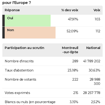
pour l'Europe ?
Réponse
% des voix
Voix
Oui
47,91%
103
Non
52,09%
112
Participation au scrutin
Montreuil
National
-sur-Epte
Nombre d'inscrits
289
41 789 202
Taux d'abstention
23,18%
30,63%
Nombre de votants
222
28 988
300
Votes exprimés
215
28 257 778
Blancs ou nuls (en pourcentage
3,15%
2,52%