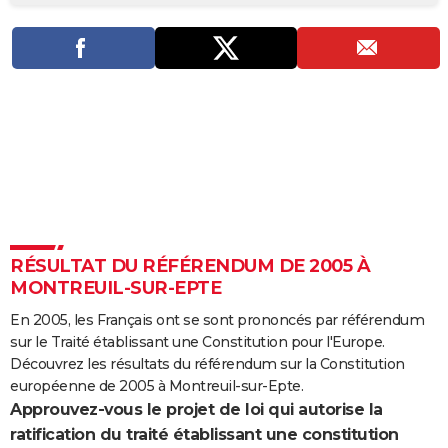
City break
Voyage de noces
Climat
Destinations
Voyage nature
Forum
+
PHOTO
GUIDES D'ACHAT
BONS PLANS
CARTE DE VOEUX
Carte Bonne année
Carte Pâques
Carte de Noël
Carte Saint-Valentin
Carte d'anniversaire
DICTIONNAIRE
Biographies
Expressions
Dictionnaire
Citations
Proverbes
PROGRAMME TV
RÉSULTAT DU RÉFÉRENDUM DE 2005 À
COPAINS D'AVANT
MONTREUIL-SUR-EPTE
Se connecter
Collèges
Universités
Service militaire
S'inscrire
Lycées
Primaires
Entreprises
Avis de recherche
AVIS DE DÉCÈS
En 2005, les Français ont se sont prononcés par référendum
sur le Traité établissant une Constitution pour l'Europe.
FORUM
Découvrez les résultats du référendum sur la Constitution
Lifestyle
Sport
Television
Cinema
Bricolage
Culture
Auto
Voyage
européenne de 2005 à Montreuil-sur-Epte.
Approuvez-vous le projet de loi qui autorise la
ratification du traité établissant une constitution