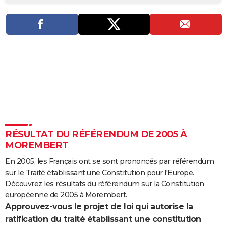
City break
Voyage de noces
Climat
Destinations
Voyage nature
Forum
+
PHOTO
GUIDES D'ACHAT
BONS PLANS
CARTE DE VOEUX
Carte Bonne année
Carte Pâques
Carte de Noël
Carte Saint-Valentin
Carte d'anniversaire
DICTIONNAIRE
Biographies
Expressions
Dictionnaire
Citations
Proverbes
PROGRAMME TV
RÉSULTAT DU RÉFÉRENDUM DE 2005 À
COPAINS D'AVANT
MOREMBERT
Se connecter
Collèges
Universités
Service militaire
S'inscrire
Lycées
Primaires
Entreprises
Avis de recherche
AVIS DE DÉCÈS
En 2005, les Français ont se sont prononcés par référendum
sur le Traité établissant une Constitution pour l'Europe.
FORUM
Découvrez les résultats du référendum sur la Constitution
Lifestyle
Sport
Television
Cinema
Bricolage
Culture
Auto
Voyage
européenne de 2005 à Morembert.
Approuvez-vous le projet de loi qui autorise la
ratification du traité établissant une constitution