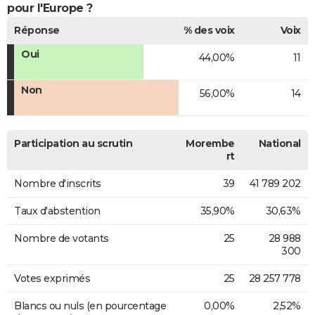
pour l'Europe ?
Réponse
% des voix
Voix
Oui
44,00%
11
Non
56,00%
14
Participation au scrutin
Morembe
National
rt
Nombre d'inscrits
39
41 789 202
Taux d'abstention
35,90%
30,63%
Nombre de votants
25
28 988
300
Votes exprimés
25
28 257 778
Blancs ou nuls (en pourcentage
0,00%
2,52%