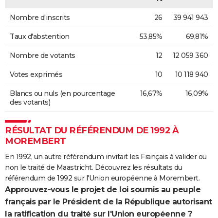
Nombre d'inscrits
26
39 941 943
Taux d'abstention
53,85%
69,81%
Nombre de votants
12
12 059 360
Votes exprimés
10
10 118 940
Blancs ou nuls (en pourcentage
16,67%
16,09%
des votants)
RÉSULTAT DU RÉFÉRENDUM DE 1992 À
MOREMBERT
En 1992, un autre référendum invitait les Français à valider ou
non le traité de Maastricht. Découvrez les résultats du
référendum de 1992 sur l'Union européenne à Morembert.
Approuvez-vous le projet de loi soumis au peuple
français par le Président de la République autorisant
la ratification du traité sur l'Union européenne ?