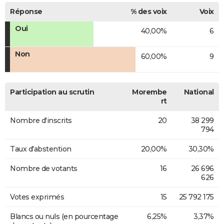
Réponse
% des voix
Voix
Oui
40,00%
6
Non
60,00%
9
Participation au scrutin
Morembe
National
rt
Nombre d'inscrits
20
38 299
794
Taux d'abstention
20,00%
30,30%
Nombre de votants
16
26 696
626
Votes exprimés
15
25 792 175
Blancs ou nuls (en pourcentage
6,25%
3,37%