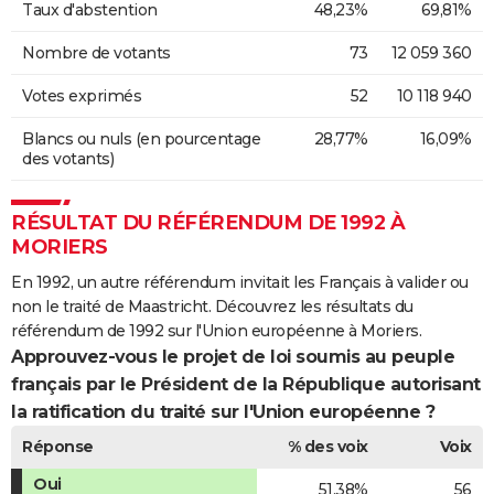
Taux d'abstention
48,23%
69,81%
Nombre de votants
73
12 059 360
Votes exprimés
52
10 118 940
Blancs ou nuls (en pourcentage
28,77%
16,09%
des votants)
RÉSULTAT DU RÉFÉRENDUM DE 1992 À
MORIERS
En 1992, un autre référendum invitait les Français à valider ou
non le traité de Maastricht. Découvrez les résultats du
référendum de 1992 sur l'Union européenne à Moriers.
Approuvez-vous le projet de loi soumis au peuple
français par le Président de la République autorisant
la ratification du traité sur l'Union européenne ?
Réponse
% des voix
Voix
Oui
51,38%
56