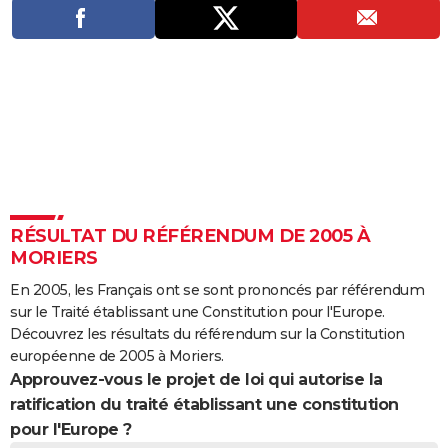
City break
Voyage de noces
Climat
Destinations
Voyage nature
Forum
+
PHOTO
GUIDES D'ACHAT
BONS PLANS
CARTE DE VOEUX
Carte Bonne année
Carte Pâques
Carte de Noël
Carte Saint-Valentin
Carte d'anniversaire
DICTIONNAIRE
Biographies
Expressions
Dictionnaire
Citations
Proverbes
PROGRAMME TV
RÉSULTAT DU RÉFÉRENDUM DE 2005 À
MORIERS
COPAINS D'AVANT
En 2005, les Français ont se sont prononcés par référendum
Se connecter
Collèges
Universités
Service militaire
S'inscrire
Lycées
Primaires
Entreprises
Avis de recherche
AVIS DE DÉCÈS
sur le Traité établissant une Constitution pour l'Europe.
Découvrez les résultats du référendum sur la Constitution
FORUM
européenne de 2005 à Moriers.
Approuvez-vous le projet de loi qui autorise la
Lifestyle
Sport
Television
Cinema
Bricolage
Culture
Auto
Voyage
ratification du traité établissant une constitution
pour l'Europe ?