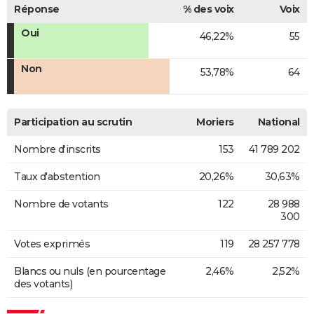
Réponse
% des voix
Voix
Oui
46,22%
55
Non
53,78%
64
Participation au scrutin
Moriers
National
Nombre d'inscrits
153
41 789 202
Taux d'abstention
20,26%
30,63%
Nombre de votants
122
28 988
300
Votes exprimés
119
28 257 778
Blancs ou nuls (en pourcentage
2,46%
2,52%
des votants)