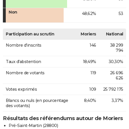
Non
48,62%
53
Participation au scrutin
Moriers
National
Nombre d'inscrits
146
38 299
794
Taux d'abstention
18,49%
30,30%
Nombre de votants
119
26 696
626
Votes exprimés
109
25 792 175
Blancs ou nuls (en pourcentage
8,40%
3,37%
des votants)
Résultats des référendums autour de Moriers
Pré-Saint-Martin (28800)