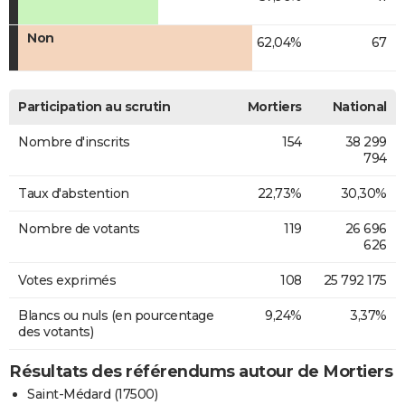
Non
62,04%
67
Participation au scrutin
Mortiers
National
Nombre d'inscrits
154
38 299
794
Taux d'abstention
22,73%
30,30%
Nombre de votants
119
26 696
626
Votes exprimés
108
25 792 175
Blancs ou nuls (en pourcentage
9,24%
3,37%
des votants)
Résultats des référendums autour de Mortiers
Saint-Médard (17500)