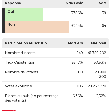
Réponse
% des voix
Voix
Oui
37,86%
39
Non
62,14%
64
Participation au scrutin
Mortiers
National
Nombre d'inscrits
149
41 789 202
Taux d'abstention
26,17%
30,63%
Nombre de votants
110
28 988
300
Votes exprimés
103
28 257 778
Blancs ou nuls (en pourcentage
6,36%
2,52%
des votants)