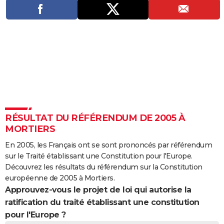
City break
Voyage de noces
Climat
Destinations
Voyage nature
Forum
+
PHOTO
GUIDES D'ACHAT
BONS PLANS
CARTE DE VOEUX
Carte Bonne année
Carte Pâques
Carte de Noël
Carte Saint-Valentin
Carte d'anniversaire
DICTIONNAIRE
Biographies
Expressions
Dictionnaire
Citations
Proverbes
PROGRAMME TV
RÉSULTAT DU RÉFÉRENDUM DE 2005 À
MORTIERS
COPAINS D'AVANT
En 2005, les Français ont se sont prononcés par référendum
Se connecter
Collèges
Universités
Service militaire
S'inscrire
Lycées
Primaires
Entreprises
Avis de recherche
AVIS DE DÉCÈS
sur le Traité établissant une Constitution pour l'Europe.
Découvrez les résultats du référendum sur la Constitution
FORUM
européenne de 2005 à Mortiers.
Approuvez-vous le projet de loi qui autorise la
Lifestyle
Sport
Television
Cinema
Bricolage
Culture
Auto
Voyage
ratification du traité établissant une constitution
pour l'Europe ?