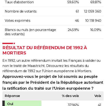
Taux d'abstention
59,60%
69,81%
Nombre de votants
61
12 059 360
Votes exprimés
46
10 118 940
Blancs ou nuls (en pourcentage
24,59%
16,09%
des votants)
RÉSULTAT DU RÉFÉRENDUM DE 1992 À
MORTIERS
En 1992, un autre référendum invitait les Français à valider ou
non le traité de Maastricht. Découvrez les résultats du
référendum de 1992 sur l'Union européenne à Mortiers.
Approuvez-vous le projet de loi soumis au peuple
français par le Président de la République autorisant
la ratification du traité sur l'Union européenne ?
Réponse
% des voix
Voix
Oui
37,96%
41