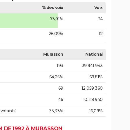
% des voix
Voix
73,91%
34
26,09%
12
Murasson
National
193
39 941 943
64,25%
69,81%
69
12 059 360
46
10 118 940
 votants)
33,33%
16,09%
 DE 1992 À MURASSON