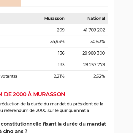
Murasson
National
209
41 789 202
34,93%
30,63%
136
28 988 300
133
28 257 778
 votants)
2,21%
2,52%
 DE 2000 À MURASSON
 réduction de la durée du mandat du président de la
 du référendum de 2000 sur le quinquennat à
 constitutionnelle fixant la durée du mandat
à cinq ans ?