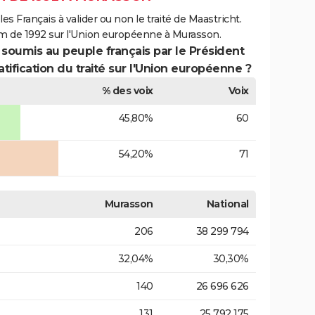
es Français à valider ou non le traité de Maastricht.
um de 1992 sur l'Union européenne à Murasson.
 soumis au peuple français par le Président
atification du traité sur l'Union européenne ?
% des voix
Voix
45,80%
60
54,20%
71
Murasson
National
206
38 299 794
32,04%
30,30%
140
26 696 626
131
25 792 175