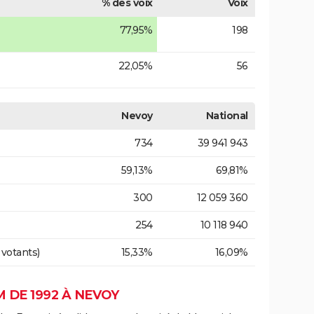
% des voix
Voix
77,95%
198
22,05%
56
Nevoy
National
734
39 941 943
59,13%
69,81%
300
12 059 360
254
10 118 940
 votants)
15,33%
16,09%
 DE 1992 À NEVOY