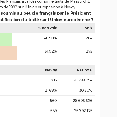
es Français à valider ou non le traité de Maastricht.
m de 1992 sur l'Union européenne à Nevoy.
 soumis au peuple français par le Président
atification du traité sur l'Union européenne ?
% des voix
Voix
48,98%
264
51,02%
275
Nevoy
National
715
38 299 794
21,68%
30,30%
560
26 696 626
539
25 792 175