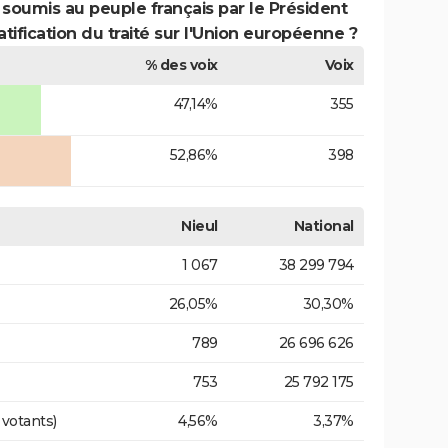
 soumis au peuple français par le Président
atification du traité sur l'Union européenne ?
% des voix
Voix
47,14%
355
52,86%
398
Nieul
National
1 067
38 299 794
26,05%
30,30%
789
26 696 626
753
25 792 175
 votants)
4,56%
3,37%