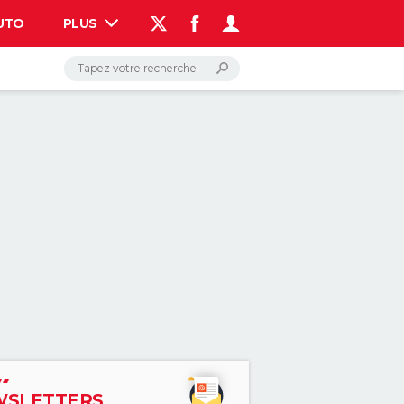
UTO
PLUS
AUTO
HIGH-TECH
BRICOLAGE
WEEK-END
LIFESTYLE
SANTE
VOYAGE
PHOTO
GUIDES D'ACHAT
BONS PLANS
CARTE DE VOEUX
DICTIONNAIRE
PROGRAMME TV
COPAINS D'AVANT
AVIS DE DÉCÈS
FORUM
Connexion
S'inscrire
Rechercher
SLETTERS