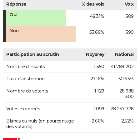
Réponse
% des voix
Voix
Oui
46,31%
509
Non
53,69%
590
Participation au scrutin
Noyarey
National
Nombre d'inscrits
1 550
41 789 202
Taux d'abstention
27,16%
30,63%
Nombre de votants
1 129
28 988
300
Votes exprimés
1 099
28 257 778
Blancs ou nuls (en pourcentage
2,66%
2,52%
des votants)