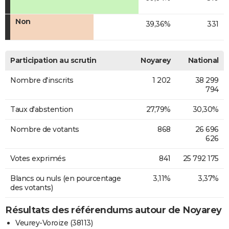
Non
39,36%
331
Participation au scrutin
Noyarey
National
Nombre d'inscrits
1 202
38 299
794
Taux d'abstention
27,79%
30,30%
Nombre de votants
868
26 696
626
Votes exprimés
841
25 792 175
Blancs ou nuls (en pourcentage
3,11%
3,37%
des votants)
Résultats des référendums autour de Noyarey
Veurey-Voroize (38113)