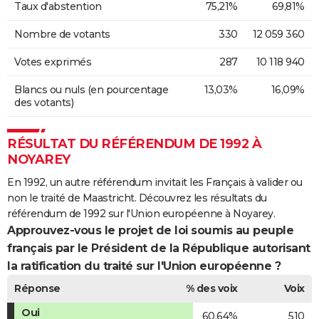
Taux d'abstention
75,21%
69,81%
Nombre de votants
330
12 059 360
Votes exprimés
287
10 118 940
Blancs ou nuls (en pourcentage
13,03%
16,09%
des votants)
RÉSULTAT DU RÉFÉRENDUM DE 1992 À
NOYAREY
En 1992, un autre référendum invitait les Français à valider ou
non le traité de Maastricht. Découvrez les résultats du
référendum de 1992 sur l'Union européenne à Noyarey.
Approuvez-vous le projet de loi soumis au peuple
français par le Président de la République autorisant
la ratification du traité sur l'Union européenne ?
Réponse
% des voix
Voix
Oui
60,64%
510