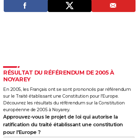
City break
Voyage de noces
Climat
Destinations
Voyage nature
Forum
+
PHOTO
GUIDES D'ACHAT
BONS PLANS
CARTE DE VOEUX
Carte Bonne année
Carte Pâques
Carte de Noël
Carte Saint-Valentin
Carte d'anniversaire
DICTIONNAIRE
Biographies
Expressions
Dictionnaire
Citations
Proverbes
PROGRAMME TV
RÉSULTAT DU RÉFÉRENDUM DE 2005 À
NOYAREY
COPAINS D'AVANT
En 2005, les Français ont se sont prononcés par référendum
Se connecter
Collèges
Universités
Service militaire
S'inscrire
Lycées
Primaires
Entreprises
Avis de recherche
AVIS DE DÉCÈS
sur le Traité établissant une Constitution pour l'Europe.
Découvrez les résultats du référendum sur la Constitution
FORUM
européenne de 2005 à Noyarey.
Approuvez-vous le projet de loi qui autorise la
Lifestyle
Sport
Television
Cinema
Bricolage
Culture
Auto
Voyage
ratification du traité établissant une constitution
pour l'Europe ?