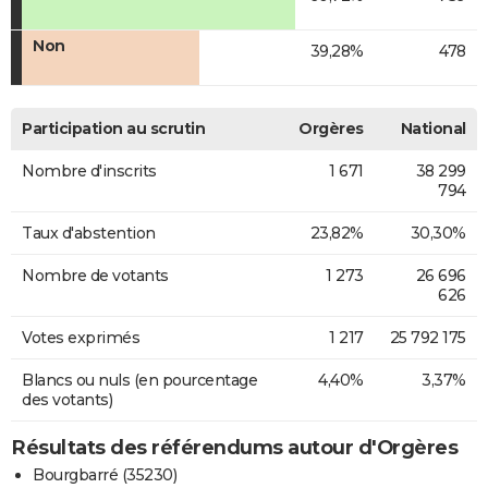
Non
39,28%
478
Participation au scrutin
Orgères
National
Nombre d'inscrits
1 671
38 299
794
Taux d'abstention
23,82%
30,30%
Nombre de votants
1 273
26 696
626
Votes exprimés
1 217
25 792 175
Blancs ou nuls (en pourcentage
4,40%
3,37%
des votants)
Résultats des référendums autour d'Orgères
Bourgbarré (35230)