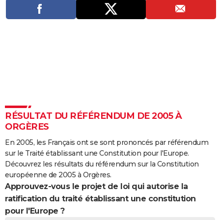
City break
Voyage de noces
Climat
Destinations
Voyage nature
Forum
+
PHOTO
GUIDES D'ACHAT
BONS PLANS
CARTE DE VOEUX
Carte Bonne année
Carte Pâques
Carte de Noël
Carte Saint-Valentin
Carte d'anniversaire
DICTIONNAIRE
Biographies
Expressions
Dictionnaire
Citations
Proverbes
PROGRAMME TV
RÉSULTAT DU RÉFÉRENDUM DE 2005 À
ORGÈRES
COPAINS D'AVANT
En 2005, les Français ont se sont prononcés par référendum
Se connecter
Collèges
Universités
Service militaire
S'inscrire
Lycées
Primaires
Entreprises
Avis de recherche
AVIS DE DÉCÈS
sur le Traité établissant une Constitution pour l'Europe.
Découvrez les résultats du référendum sur la Constitution
FORUM
européenne de 2005 à Orgères.
Approuvez-vous le projet de loi qui autorise la
Lifestyle
Sport
Television
Cinema
Bricolage
Culture
Auto
Voyage
ratification du traité établissant une constitution
pour l'Europe ?