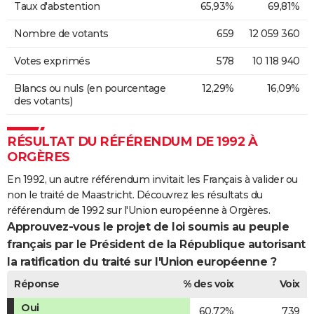
Taux d'abstention
65,93%
69,81%
Nombre de votants
659
12 059 360
Votes exprimés
578
10 118 940
Blancs ou nuls (en pourcentage
12,29%
16,09%
des votants)
RÉSULTAT DU RÉFÉRENDUM DE 1992 À
ORGÈRES
En 1992, un autre référendum invitait les Français à valider ou
non le traité de Maastricht. Découvrez les résultats du
référendum de 1992 sur l'Union européenne à Orgères.
Approuvez-vous le projet de loi soumis au peuple
français par le Président de la République autorisant
la ratification du traité sur l'Union européenne ?
Réponse
% des voix
Voix
Oui
60,72%
739