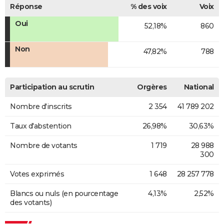
Réponse
% des voix
Voix
Oui
52,18%
860
Non
47,82%
788
Participation au scrutin
Orgères
National
Nombre d'inscrits
2 354
41 789 202
Taux d'abstention
26,98%
30,63%
Nombre de votants
1 719
28 988
300
Votes exprimés
1 648
28 257 778
Blancs ou nuls (en pourcentage
4,13%
2,52%
des votants)