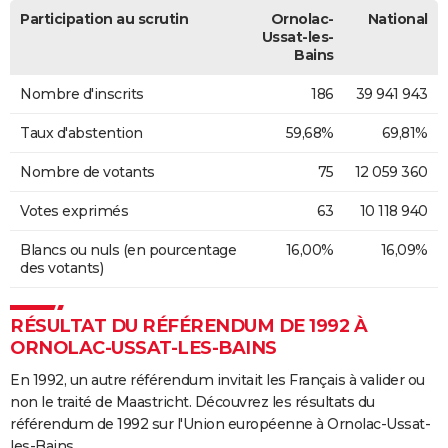
Participation au scrutin
Ornolac-
National
Ussat-les-
Bains
Nombre d'inscrits
186
39 941 943
Taux d'abstention
59,68%
69,81%
Nombre de votants
75
12 059 360
Votes exprimés
63
10 118 940
Blancs ou nuls (en pourcentage
16,00%
16,09%
des votants)
RÉSULTAT DU RÉFÉRENDUM DE 1992 À
ORNOLAC-USSAT-LES-BAINS
En 1992, un autre référendum invitait les Français à valider ou
non le traité de Maastricht. Découvrez les résultats du
référendum de 1992 sur l'Union européenne à Ornolac-Ussat-
les-Bains.