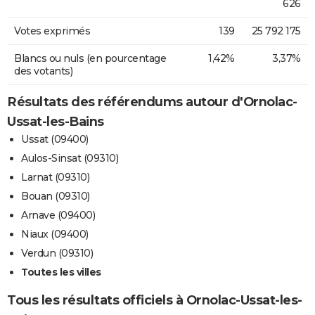
626
Votes exprimés
139
25 792 175
Blancs ou nuls (en pourcentage
1,42%
3,37%
des votants)
Résultats des référendums autour d'Ornolac-
Ussat-les-Bains
Ussat (09400)
Aulos-Sinsat (09310)
Larnat (09310)
Bouan (09310)
Arnave (09400)
Niaux (09400)
Verdun (09310)
Toutes les villes
Tous les résultats officiels à Ornolac-Ussat-les-