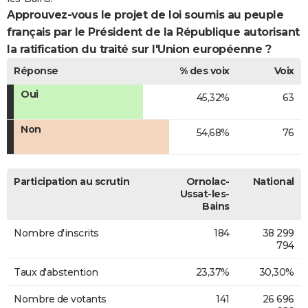
Approuvez-vous le projet de loi soumis au peuple
français par le Président de la République autorisant
la ratification du traité sur l'Union européenne ?
Réponse
% des voix
Voix
Oui
45,32%
63
Non
54,68%
76
Participation au scrutin
Ornolac-
National
Ussat-les-
Bains
Nombre d'inscrits
184
38 299
794
Taux d'abstention
23,37%
30,30%
Nombre de votants
141
26 696