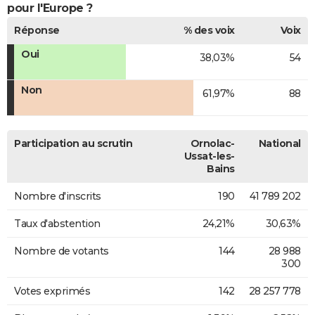
pour l'Europe ?
Réponse
% des voix
Voix
Oui
38,03%
54
Non
61,97%
88
Participation au scrutin
Ornolac-
National
Ussat-les-
Bains
Nombre d'inscrits
190
41 789 202
Taux d'abstention
24,21%
30,63%
Nombre de votants
144
28 988
300
Votes exprimés
142
28 257 778