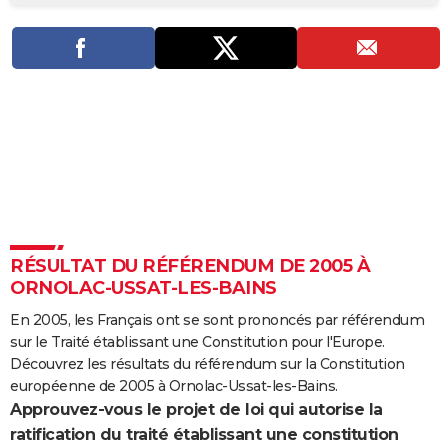
City break
Voyage de noces
Climat
Destinations
Voyage nature
Forum
+
PHOTO
GUIDES D'ACHAT
BONS PLANS
CARTE DE VOEUX
Carte Bonne année
Carte Pâques
Carte de Noël
Carte Saint-Valentin
Carte d'anniversaire
DICTIONNAIRE
Biographies
Expressions
Dictionnaire
Citations
Proverbes
PROGRAMME TV
RÉSULTAT DU RÉFÉRENDUM DE 2005 À
COPAINS D'AVANT
ORNOLAC-USSAT-LES-BAINS
Se connecter
Collèges
Universités
Service militaire
S'inscrire
Lycées
Primaires
Entreprises
Avis de recherche
AVIS DE DÉCÈS
En 2005, les Français ont se sont prononcés par référendum
sur le Traité établissant une Constitution pour l'Europe.
FORUM
Découvrez les résultats du référendum sur la Constitution
Lifestyle
Sport
Television
Cinema
Bricolage
Culture
Auto
Voyage
européenne de 2005 à Ornolac-Ussat-les-Bains.
Approuvez-vous le projet de loi qui autorise la
ratification du traité établissant une constitution