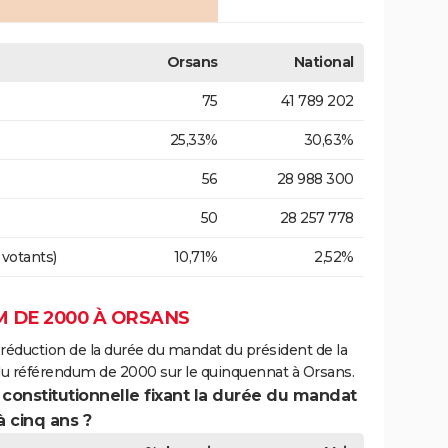
Orsans
National
75
41 789 202
25,33%
30,63%
56
28 988 300
50
28 257 778
 votants)
10,71%
2,52%
 DE 2000 À ORSANS
 réduction de la durée du mandat du président de la
du référendum de 2000 sur le quinquennat à Orsans.
 constitutionnelle fixant la durée du mandat
à cinq ans ?