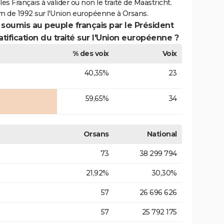
es Français à valider ou non le traité de Maastricht.
m de 1992 sur l'Union européenne à Orsans.
 soumis au peuple français par le Président
atification du traité sur l'Union européenne ?
% des voix
Voix
40,35%
23
59,65%
34
Orsans
National
73
38 299 794
21,92%
30,30%
57
26 696 626
57
25 792 175