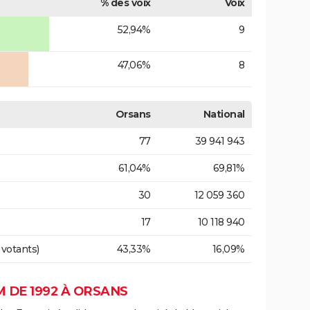
% des voix
Voix
52,94%
9
47,06%
8
Orsans
National
77
39 941 943
61,04%
69,81%
30
12 059 360
17
10 118 940
 votants)
43,33%
16,09%
 DE 1992 À ORSANS