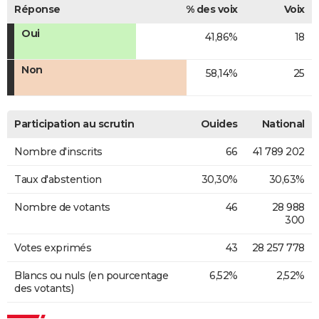
Réponse
% des voix
Voix
Oui
41,86%
18
Non
58,14%
25
Participation au scrutin
Ouides
National
Nombre d'inscrits
66
41 789 202
Taux d'abstention
30,30%
30,63%
Nombre de votants
46
28 988
300
Votes exprimés
43
28 257 778
Blancs ou nuls (en pourcentage
6,52%
2,52%
des votants)