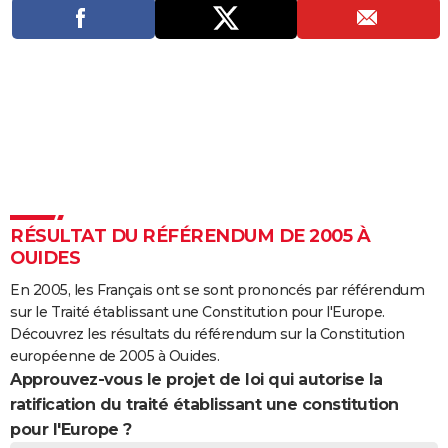
City break
Voyage de noces
Climat
Destinations
Voyage nature
Forum
+
PHOTO
GUIDES D'ACHAT
BONS PLANS
CARTE DE VOEUX
Carte Bonne année
Carte Pâques
Carte de Noël
Carte Saint-Valentin
Carte d'anniversaire
DICTIONNAIRE
Biographies
Expressions
Dictionnaire
Citations
Proverbes
PROGRAMME TV
RÉSULTAT DU RÉFÉRENDUM DE 2005 À
OUIDES
COPAINS D'AVANT
En 2005, les Français ont se sont prononcés par référendum
Se connecter
Collèges
Universités
Service militaire
S'inscrire
Lycées
Primaires
Entreprises
Avis de recherche
AVIS DE DÉCÈS
sur le Traité établissant une Constitution pour l'Europe.
Découvrez les résultats du référendum sur la Constitution
FORUM
européenne de 2005 à Ouides.
Approuvez-vous le projet de loi qui autorise la
Lifestyle
Sport
Television
Cinema
Bricolage
Culture
Auto
Voyage
ratification du traité établissant une constitution
pour l'Europe ?