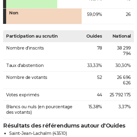
Non
59,09%
26
Participation au scrutin
Ouides
National
Nombre d'inscrits
78
38 299
794
Taux d'abstention
33,33%
30,30%
Nombre de votants
52
26 696
626
Votes exprimés
44
25 792 175
Blancs ou nuls (en pourcentage
15,38%
3,37%
des votants)
Résultats des référendums autour d'Ouides
Saint-Jean-Lachalm (43510)