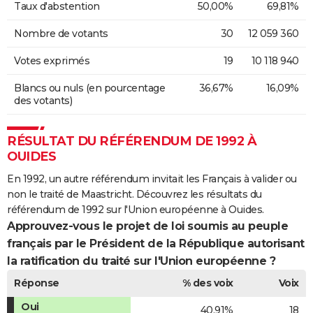
Taux d'abstention
50,00%
69,81%
Nombre de votants
30
12 059 360
Votes exprimés
19
10 118 940
Blancs ou nuls (en pourcentage
36,67%
16,09%
des votants)
RÉSULTAT DU RÉFÉRENDUM DE 1992 À
OUIDES
En 1992, un autre référendum invitait les Français à valider ou
non le traité de Maastricht. Découvrez les résultats du
référendum de 1992 sur l'Union européenne à Ouides.
Approuvez-vous le projet de loi soumis au peuple
français par le Président de la République autorisant
la ratification du traité sur l'Union européenne ?
Réponse
% des voix
Voix
Oui
40,91%
18