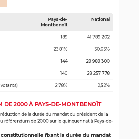
Pays-de-
National
Montbenoît
189
41 789 202
23,81%
30,63%
144
28 988 300
140
28 257 778
 votants)
2,78%
2,52%
 DE 2000 À PAYS-DE-MONTBENOÎT
 réduction de la durée du mandat du président de la
 du référendum de 2000 sur le quinquennat à Pays-de-
 constitutionnelle fixant la durée du mandat