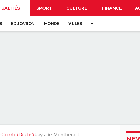
TUALITÉS
SPORT
CULTURE
FINANCE
A
S
EDUCATION
MONDE
VILLES
+
e-Comté
Doubs
Pays-de-Montbenoît
NEW