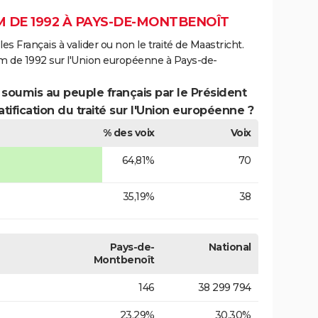
 DE 1992 À PAYS-DE-MONTBENOÎT
es Français à valider ou non le traité de Maastricht.
m de 1992 sur l'Union européenne à Pays-de-
 soumis au peuple français par le Président
atification du traité sur l'Union européenne ?
% des voix
Voix
64,81%
70
35,19%
38
Pays-de-
National
Montbenoît
146
38 299 794
23,29%
30,30%