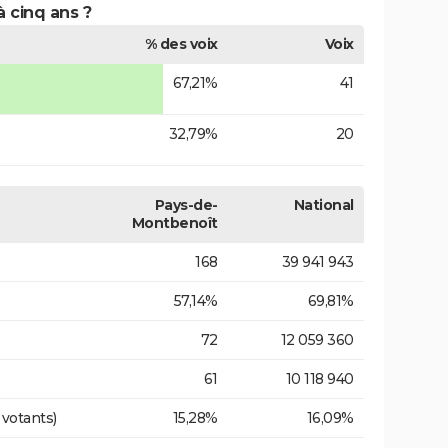
à cinq ans ?
% des voix
Voix
67,21%
41
32,79%
20
Pays-de-
National
Montbenoît
168
39 941 943
57,14%
69,81%
72
12 059 360
61
10 118 940
 votants)
15,28%
16,09%