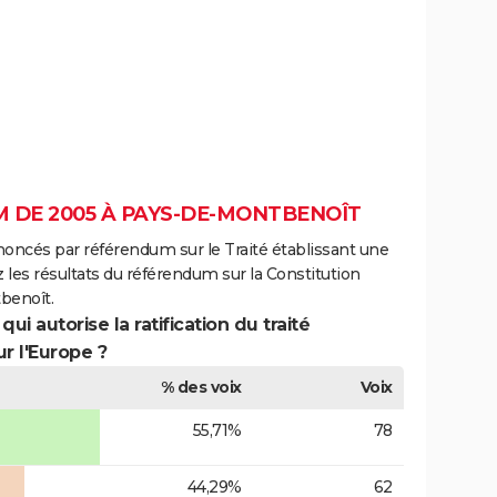
 DE 2005 À PAYS-DE-MONTBENOÎT
noncés par référendum sur le Traité établissant une
 les résultats du référendum sur la Constitution
benoît.
ui autorise la ratification du traité
r l'Europe ?
% des voix
Voix
55,71%
78
44,29%
62