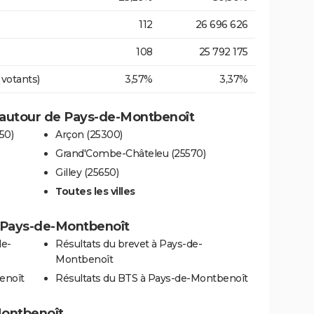
112
26 696 626
108
25 792 175
 votants)
3,57%
3,37%
 autour de Pays-de-Montbenoît
50)
Arçon (25300)
Grand'Combe-Châteleu (25570)
Gilley (25650)
Toutes les villes
 à Pays-de-Montbenoît
de-
Résultats du brevet à Pays-de-
Montbenoît
enoît
Résultats du BTS à Pays-de-Montbenoît
Montbenoît