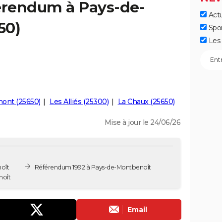
férendum à Pays-de-
Actu
50)
Spo
Les 
ont (25650)
Les Alliés (25300)
La Chaux (25650)
Mise à jour le 24/06/26
oît
Référendum 1992 à Pays-de-Montbenoît
noît
Email