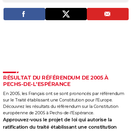
City break
Voyage de noces
Climat
Destinations
Voyage nature
Forum
+
PHOTO
GUIDES D'ACHAT
BONS PLANS
CARTE DE VOEUX
Carte Bonne année
Carte Pâques
Carte de Noël
Carte Saint-Valentin
Carte d'anniversaire
DICTIONNAIRE
Biographies
Expressions
Dictionnaire
Citations
Proverbes
PROGRAMME TV
RÉSULTAT DU RÉFÉRENDUM DE 2005 À
COPAINS D'AVANT
PECHS-DE-L'ESPÉRANCE
Se connecter
Collèges
Universités
Service militaire
S'inscrire
Lycées
Primaires
Entreprises
Avis de recherche
AVIS DE DÉCÈS
En 2005, les Français ont se sont prononcés par référendum
sur le Traité établissant une Constitution pour l'Europe.
FORUM
Découvrez les résultats du référendum sur la Constitution
Lifestyle
Sport
Television
Cinema
Bricolage
Culture
Auto
Voyage
européenne de 2005 à Pechs-de-l'Espérance.
Approuvez-vous le projet de loi qui autorise la
ratification du traité établissant une constitution