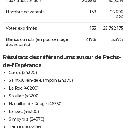
Taux d'abstention
30,65%
30,30%
Nombre de votants
138
26 696
626
Votes exprimés
135
25 792 175
Blancs ou nuls (en pourcentage
2,17%
3,37%
des votants)
Résultats des référendums autour de Pechs-
de-l'Espérance
Carlux (24370)
Saint-Julien-de-Lampon (24370)
Le Roc (46200)
Souillac (46200)
Nadaillac-de-Rouge (46350)
Lanzac (46200)
Simeyrols (24370)
Toutes les villes