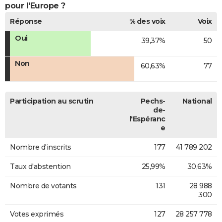
pour l'Europe ?
Réponse
% des voix
Voix
Oui
39,37%
50
Non
60,63%
77
Participation au scrutin
Pechs-
National
de-
l'Espéranc
e
Nombre d'inscrits
177
41 789 202
Taux d'abstention
25,99%
30,63%
Nombre de votants
131
28 988
300
Votes exprimés
127
28 257 778