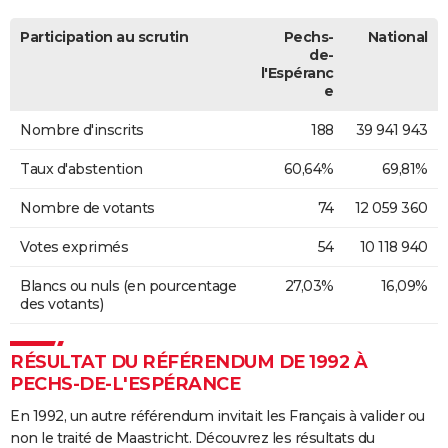
Participation au scrutin
Pechs-
National
de-
l'Espéranc
e
Nombre d'inscrits
188
39 941 943
Taux d'abstention
60,64%
69,81%
Nombre de votants
74
12 059 360
Votes exprimés
54
10 118 940
Blancs ou nuls (en pourcentage
27,03%
16,09%
des votants)
RÉSULTAT DU RÉFÉRENDUM DE 1992 À
PECHS-DE-L'ESPÉRANCE
En 1992, un autre référendum invitait les Français à valider ou
non le traité de Maastricht. Découvrez les résultats du