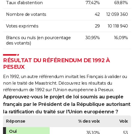
Taux d'abstention
77,42%
69,81%
Nombre de votants
42
12 059 360
Votes exprimés
29
10 118 940
Blancs ou nuls (en pourcentage
30,95%
16,09%
des votants)
RÉSULTAT DU RÉFÉRENDUM DE 1992 À
PESEUX
En 1992, un autre référendum invitait les Français à valider ou
non le traité de Maastricht. Découvrez les résultats du
référendum de 1992 sur l'Union européenne à Peseux.
Approuvez-vous le projet de loi soumis au peuple
français par le Président de la République autorisant
la ratification du traité sur l'Union européenne ?
Réponse
% des voix
Voix
Oui
35,10%
53