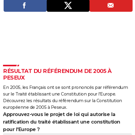
City break
Voyage de noces
Climat
Destinations
Voyage nature
Forum
+
PHOTO
GUIDES D'ACHAT
BONS PLANS
CARTE DE VOEUX
Carte Bonne année
Carte Pâques
Carte de Noël
Carte Saint-Valentin
Carte d'anniversaire
DICTIONNAIRE
Biographies
Expressions
Dictionnaire
Citations
Proverbes
PROGRAMME TV
RÉSULTAT DU RÉFÉRENDUM DE 2005 À
PESEUX
COPAINS D'AVANT
En 2005, les Français ont se sont prononcés par référendum
Se connecter
Collèges
Universités
Service militaire
S'inscrire
Lycées
Primaires
Entreprises
Avis de recherche
AVIS DE DÉCÈS
sur le Traité établissant une Constitution pour l'Europe.
Découvrez les résultats du référendum sur la Constitution
FORUM
européenne de 2005 à Peseux.
Approuvez-vous le projet de loi qui autorise la
Lifestyle
Sport
Television
Cinema
Bricolage
Culture
Auto
Voyage
ratification du traité établissant une constitution
pour l'Europe ?