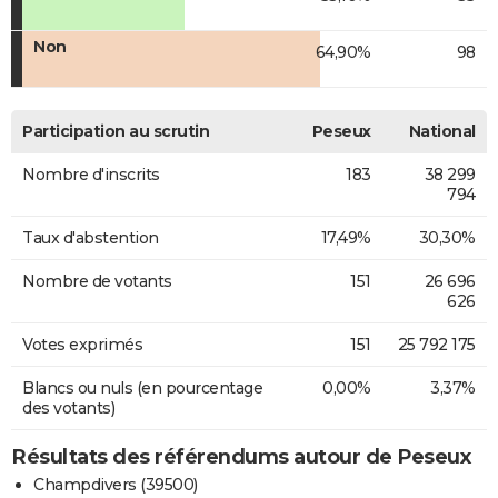
Non
64,90%
98
Participation au scrutin
Peseux
National
Nombre d'inscrits
183
38 299
794
Taux d'abstention
17,49%
30,30%
Nombre de votants
151
26 696
626
Votes exprimés
151
25 792 175
Blancs ou nuls (en pourcentage
0,00%
3,37%
des votants)
Résultats des référendums autour de Peseux
Champdivers (39500)