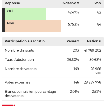
Réponse
% des voix
Voix
Oui
42,47%
62
Non
57,53%
84
Participation au scrutin
Peseux
National
Nombre d'inscrits
203
41 789 202
Taux d'abstention
26,60%
30,63%
Nombre de votants
149
28 988
300
Votes exprimés
146
28 257 778
Blancs ou nuls (en pourcentage
2,01%
2,52%
des votants)