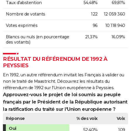
Taux d'abstention
54,48%
69,81%
Nombre de votants
122
12 059 360
Votes exprimés
96
10 118 940
Blancs ou nuls (en pourcentage
21,31%
16,09%
des votants)
RÉSULTAT DU RÉFÉRENDUM DE 1992 À
PEYSSIES
En 1992, un autre référendum invitait les Français à valider ou
non le traité de Maastricht. Découvrez les résultats du
référendum de 1992 sur l'Union européenne à Peyssies.
Approuvez-vous le projet de loi soumis au peuple
français par le Président de la République autorisant
la ratification du traité sur l'Union européenne ?
Réponse
% des voix
Voix
Oui
52,40%
109