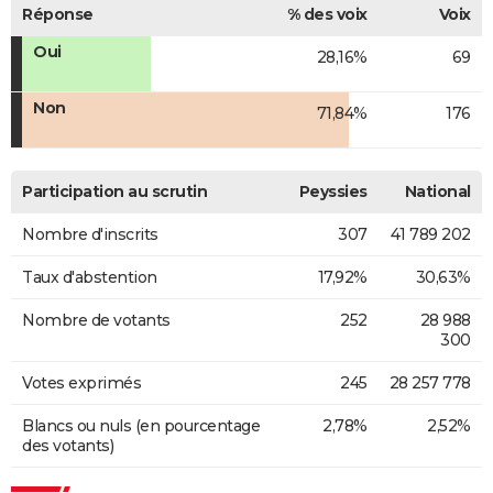
Réponse
% des voix
Voix
Oui
28,16%
69
Non
71,84%
176
Participation au scrutin
Peyssies
National
Nombre d'inscrits
307
41 789 202
Taux d'abstention
17,92%
30,63%
Nombre de votants
252
28 988
300
Votes exprimés
245
28 257 778
Blancs ou nuls (en pourcentage
2,78%
2,52%
des votants)