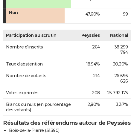
Non
47,60%
99
Participation au scrutin
Peyssies
National
Nombre d'inscrits
264
38 299
794
Taux d'abstention
18,94%
30,30%
Nombre de votants
214
26 696
626
Votes exprimés
208
25 792 175
Blancs ou nuls (en pourcentage
2,80%
3,37%
des votants)
Résultats des référendums autour de Peyssies
Bois-de-la-Pierre (31390)