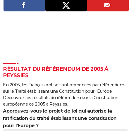
City break
Voyage de noces
Climat
Destinations
Voyage nature
Forum
+
PHOTO
GUIDES D'ACHAT
BONS PLANS
CARTE DE VOEUX
Carte Bonne année
Carte Pâques
Carte de Noël
Carte Saint-Valentin
Carte d'anniversaire
DICTIONNAIRE
Biographies
Expressions
Dictionnaire
Citations
Proverbes
PROGRAMME TV
RÉSULTAT DU RÉFÉRENDUM DE 2005 À
PEYSSIES
COPAINS D'AVANT
En 2005, les Français ont se sont prononcés par référendum
Se connecter
Collèges
Universités
Service militaire
S'inscrire
Lycées
Primaires
Entreprises
Avis de recherche
AVIS DE DÉCÈS
sur le Traité établissant une Constitution pour l'Europe.
Découvrez les résultats du référendum sur la Constitution
FORUM
européenne de 2005 à Peyssies.
Approuvez-vous le projet de loi qui autorise la
Lifestyle
Sport
Television
Cinema
Bricolage
Culture
Auto
Voyage
ratification du traité établissant une constitution
pour l'Europe ?