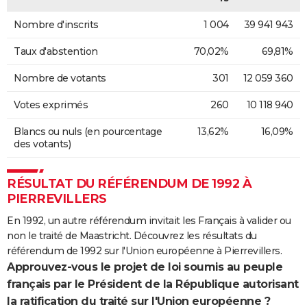
Nombre d'inscrits
1 004
39 941 943
Taux d'abstention
70,02%
69,81%
Nombre de votants
301
12 059 360
Votes exprimés
260
10 118 940
Blancs ou nuls (en pourcentage
13,62%
16,09%
des votants)
RÉSULTAT DU RÉFÉRENDUM DE 1992 À
PIERREVILLERS
En 1992, un autre référendum invitait les Français à valider ou
non le traité de Maastricht. Découvrez les résultats du
référendum de 1992 sur l'Union européenne à Pierrevillers.
Approuvez-vous le projet de loi soumis au peuple
français par le Président de la République autorisant
la ratification du traité sur l'Union européenne ?