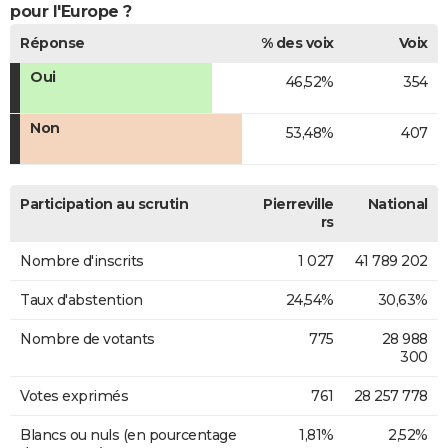
pour l'Europe ?
Réponse
% des voix
Voix
Oui
46,52%
354
Non
53,48%
407
Participation au scrutin
Pierreville
National
rs
Nombre d'inscrits
1 027
41 789 202
Taux d'abstention
24,54%
30,63%
Nombre de votants
775
28 988
300
Votes exprimés
761
28 257 778
Blancs ou nuls (en pourcentage
1,81%
2,52%