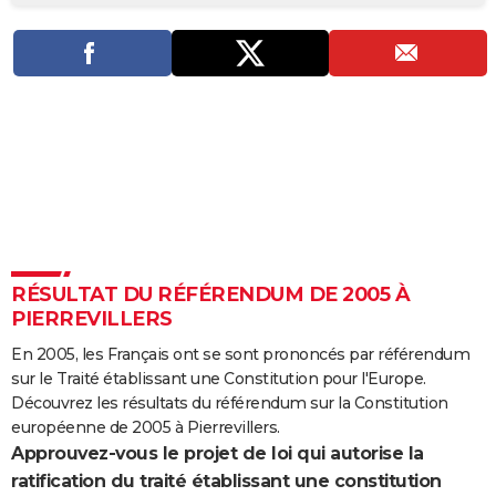
City break
Voyage de noces
Climat
Destinations
Voyage nature
Forum
+
PHOTO
GUIDES D'ACHAT
BONS PLANS
CARTE DE VOEUX
Carte Bonne année
Carte Pâques
Carte de Noël
Carte Saint-Valentin
Carte d'anniversaire
DICTIONNAIRE
Biographies
Expressions
Dictionnaire
Citations
Proverbes
PROGRAMME TV
RÉSULTAT DU RÉFÉRENDUM DE 2005 À
COPAINS D'AVANT
PIERREVILLERS
Se connecter
Collèges
Universités
Service militaire
S'inscrire
Lycées
Primaires
Entreprises
Avis de recherche
AVIS DE DÉCÈS
En 2005, les Français ont se sont prononcés par référendum
sur le Traité établissant une Constitution pour l'Europe.
FORUM
Découvrez les résultats du référendum sur la Constitution
Lifestyle
Sport
Television
Cinema
Bricolage
Culture
Auto
Voyage
européenne de 2005 à Pierrevillers.
Approuvez-vous le projet de loi qui autorise la
ratification du traité établissant une constitution