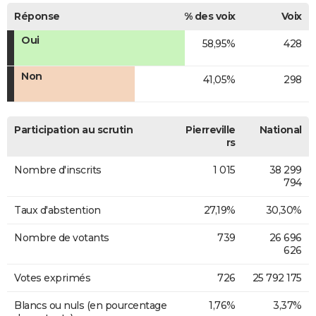
Réponse
% des voix
Voix
Oui
58,95%
428
Non
41,05%
298
Participation au scrutin
Pierreville
National
rs
Nombre d'inscrits
1 015
38 299
794
Taux d'abstention
27,19%
30,30%
Nombre de votants
739
26 696
626
Votes exprimés
726
25 792 175
Blancs ou nuls (en pourcentage
1,76%
3,37%