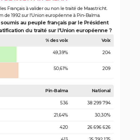
es Français à valider ou non le traité de Maastricht.
um de 1992 sur l'Union européenne à Pin-Balma.
 soumis au peuple français par le Président
atification du traité sur l'Union européenne ?
% des voix
Voix
49,39%
204
50,61%
209
Pin-Balma
National
536
38 299 794
21,64%
30,30%
420
26 696 626
413
25 792 175