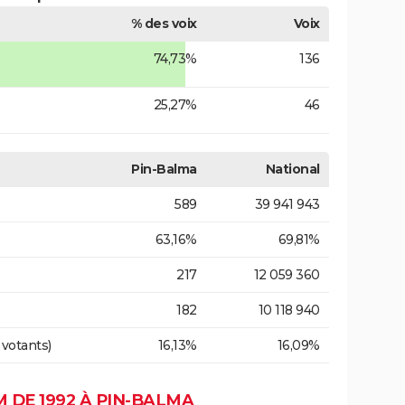
% des voix
Voix
74,73%
136
25,27%
46
Pin-Balma
National
589
39 941 943
63,16%
69,81%
217
12 059 360
182
10 118 940
 votants)
16,13%
16,09%
 DE 1992 À PIN-BALMA