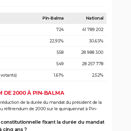
Pin-Balma
National
724
41 789 202
22,93%
30,63%
558
28 988 300
549
28 257 778
 votants)
1,61%
2,52%
 DE 2000 À PIN-BALMA
 réduction de la durée du mandat du président de la
du référendum de 2000 sur le quinquennat à Pin-
 constitutionnelle fixant la durée du mandat
à cinq ans ?