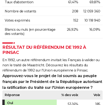
Taux d'abstention
61,41%
69,81%
Nombre de votants
208
12 059 360
Votes exprimés
152
10 118 940
Blancs ou nuls (en pourcentage
26,92%
16,09%
des votants)
RÉSULTAT DU RÉFÉRENDUM DE 1992 À
PINSAC
En 1992, un autre référendum invitait les Français à valider ou
non le traité de Maastricht. Découvrez les résultats du
référendum de 1992 sur l'Union européenne à Pinsac.
Approuvez-vous le projet de loi soumis au peuple
français par le Président de la République autorisant
la ratification du traité sur l'Union européenne ?
Réponse
% des voix
Voix
Oui
53,16%
185