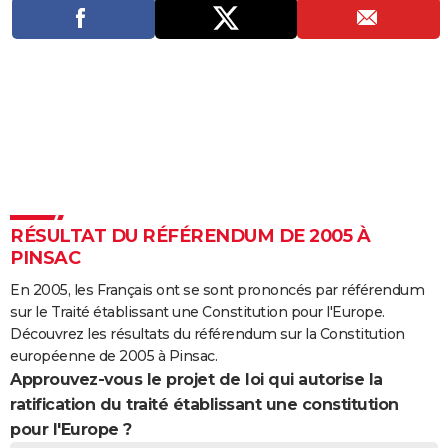
City break
Voyage de noces
Climat
Destinations
Voyage nature
Forum
+
PHOTO
GUIDES D'ACHAT
BONS PLANS
CARTE DE VOEUX
Carte Bonne année
Carte Pâques
Carte de Noël
Carte Saint-Valentin
Carte d'anniversaire
DICTIONNAIRE
Biographies
Expressions
Dictionnaire
Citations
Proverbes
PROGRAMME TV
RÉSULTAT DU RÉFÉRENDUM DE 2005 À
PINSAC
COPAINS D'AVANT
En 2005, les Français ont se sont prononcés par référendum
Se connecter
Collèges
Universités
Service militaire
S'inscrire
Lycées
Primaires
Entreprises
Avis de recherche
AVIS DE DÉCÈS
sur le Traité établissant une Constitution pour l'Europe.
Découvrez les résultats du référendum sur la Constitution
FORUM
européenne de 2005 à Pinsac.
Approuvez-vous le projet de loi qui autorise la
Lifestyle
Sport
Television
Cinema
Bricolage
Culture
Auto
Voyage
ratification du traité établissant une constitution
pour l'Europe ?