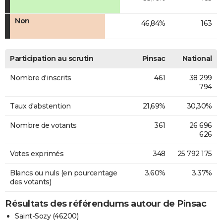
Non
46,84%
163
Participation au scrutin
Pinsac
National
Nombre d'inscrits
461
38 299
794
Taux d'abstention
21,69%
30,30%
Nombre de votants
361
26 696
626
Votes exprimés
348
25 792 175
Blancs ou nuls (en pourcentage
3,60%
3,37%
des votants)
Résultats des référendums autour de Pinsac
Saint-Sozy (46200)