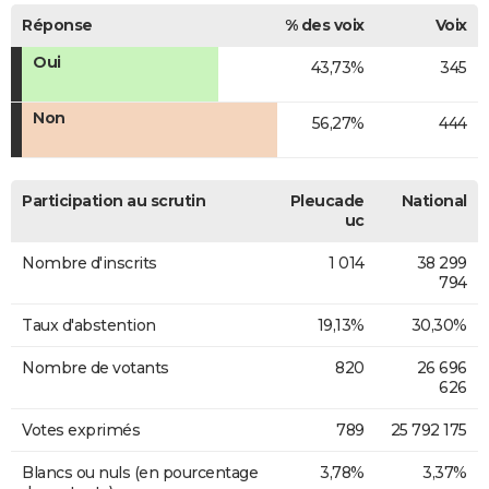
Réponse
% des voix
Voix
Oui
43,73%
345
Non
56,27%
444
Participation au scrutin
Pleucade
National
uc
Nombre d'inscrits
1 014
38 299
794
Taux d'abstention
19,13%
30,30%
Nombre de votants
820
26 696
626
Votes exprimés
789
25 792 175
Blancs ou nuls (en pourcentage
3,78%
3,37%