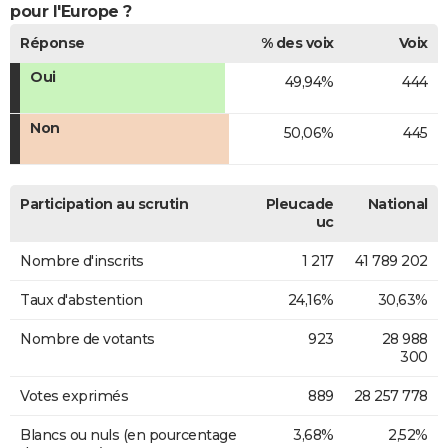
pour l'Europe ?
Réponse
% des voix
Voix
Oui
49,94%
444
Non
50,06%
445
Participation au scrutin
Pleucade
National
uc
Nombre d'inscrits
1 217
41 789 202
Taux d'abstention
24,16%
30,63%
Nombre de votants
923
28 988
300
Votes exprimés
889
28 257 778
Blancs ou nuls (en pourcentage
3,68%
2,52%