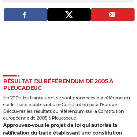
City break
Voyage de noces
Climat
Destinations
Voyage nature
Forum
+
PHOTO
GUIDES D'ACHAT
BONS PLANS
CARTE DE VOEUX
Carte Bonne année
Carte Pâques
Carte de Noël
Carte Saint-Valentin
Carte d'anniversaire
DICTIONNAIRE
Biographies
Expressions
Dictionnaire
Citations
Proverbes
PROGRAMME TV
RÉSULTAT DU RÉFÉRENDUM DE 2005 À
COPAINS D'AVANT
PLEUCADEUC
Se connecter
Collèges
Universités
Service militaire
S'inscrire
Lycées
Primaires
Entreprises
Avis de recherche
AVIS DE DÉCÈS
En 2005, les Français ont se sont prononcés par référendum
sur le Traité établissant une Constitution pour l'Europe.
FORUM
Découvrez les résultats du référendum sur la Constitution
Lifestyle
Sport
Television
Cinema
Bricolage
Culture
Auto
Voyage
européenne de 2005 à Pleucadeuc.
Approuvez-vous le projet de loi qui autorise la
ratification du traité établissant une constitution