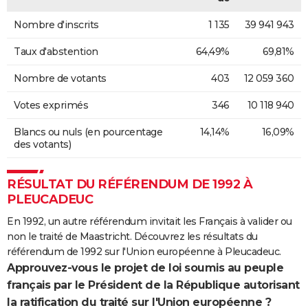
Nombre d'inscrits
1 135
39 941 943
Taux d'abstention
64,49%
69,81%
Nombre de votants
403
12 059 360
Votes exprimés
346
10 118 940
Blancs ou nuls (en pourcentage
14,14%
16,09%
des votants)
RÉSULTAT DU RÉFÉRENDUM DE 1992 À
PLEUCADEUC
En 1992, un autre référendum invitait les Français à valider ou
non le traité de Maastricht. Découvrez les résultats du
référendum de 1992 sur l'Union européenne à Pleucadeuc.
Approuvez-vous le projet de loi soumis au peuple
français par le Président de la République autorisant
la ratification du traité sur l'Union européenne ?