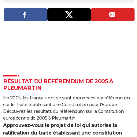
City break
Voyage de noces
Climat
Destinations
Voyage nature
Forum
+
PHOTO
GUIDES D'ACHAT
BONS PLANS
CARTE DE VOEUX
Carte Bonne année
Carte Pâques
Carte de Noël
Carte Saint-Valentin
Carte d'anniversaire
DICTIONNAIRE
Biographies
Expressions
Dictionnaire
Citations
Proverbes
PROGRAMME TV
RÉSULTAT DU RÉFÉRENDUM DE 2005 À
COPAINS D'AVANT
PLEUMARTIN
Se connecter
Collèges
Universités
Service militaire
S'inscrire
Lycées
Primaires
Entreprises
Avis de recherche
AVIS DE DÉCÈS
En 2005, les Français ont se sont prononcés par référendum
sur le Traité établissant une Constitution pour l'Europe.
FORUM
Découvrez les résultats du référendum sur la Constitution
Lifestyle
Sport
Television
Cinema
Bricolage
Culture
Auto
Voyage
européenne de 2005 à Pleumartin.
Approuvez-vous le projet de loi qui autorise la
ratification du traité établissant une constitution