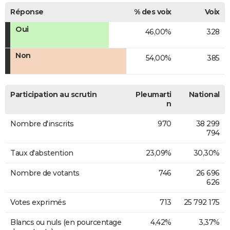
Réponse
% des voix
Voix
Oui
46,00%
328
Non
54,00%
385
Participation au scrutin
Pleumarti
National
n
Nombre d'inscrits
970
38 299
794
Taux d'abstention
23,09%
30,30%
Nombre de votants
746
26 696
626
Votes exprimés
713
25 792 175
Blancs ou nuls (en pourcentage
4,42%
3,37%