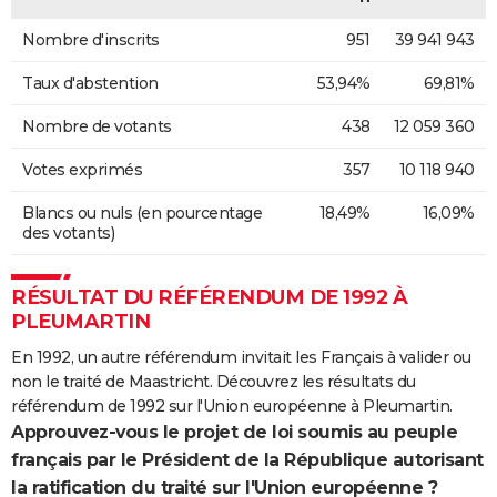
Nombre d'inscrits
951
39 941 943
Taux d'abstention
53,94%
69,81%
Nombre de votants
438
12 059 360
Votes exprimés
357
10 118 940
Blancs ou nuls (en pourcentage
18,49%
16,09%
des votants)
RÉSULTAT DU RÉFÉRENDUM DE 1992 À
PLEUMARTIN
En 1992, un autre référendum invitait les Français à valider ou
non le traité de Maastricht. Découvrez les résultats du
référendum de 1992 sur l'Union européenne à Pleumartin.
Approuvez-vous le projet de loi soumis au peuple
français par le Président de la République autorisant
la ratification du traité sur l'Union européenne ?