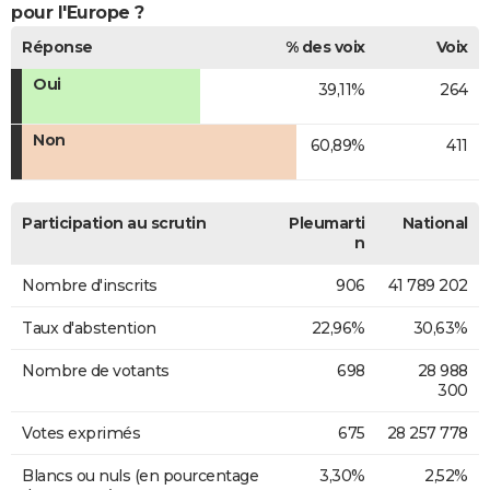
pour l'Europe ?
Réponse
% des voix
Voix
Oui
39,11%
264
Non
60,89%
411
Participation au scrutin
Pleumarti
National
n
Nombre d'inscrits
906
41 789 202
Taux d'abstention
22,96%
30,63%
Nombre de votants
698
28 988
300
Votes exprimés
675
28 257 778
Blancs ou nuls (en pourcentage
3,30%
2,52%