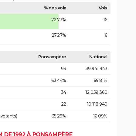
% des voix
Voix
72,73%
16
27,27%
6
Ponsampère
National
93
39 941 943
63,44%
69,81%
34
12 059 360
22
10 118 940
 votants)
35,29%
16,09%
 DE 1992 À PONSAMPÈRE