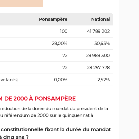
Ponsampère
National
100
41 789 202
28,00%
30,63%
72
28 988 300
72
28 257 778
 votants)
0,00%
2,52%
 DE 2000 À PONSAMPÈRE
 réduction de la durée du mandat du président de la
 du référendum de 2000 sur le quinquennat à
 constitutionnelle fixant la durée du mandat
à cinq ans ?