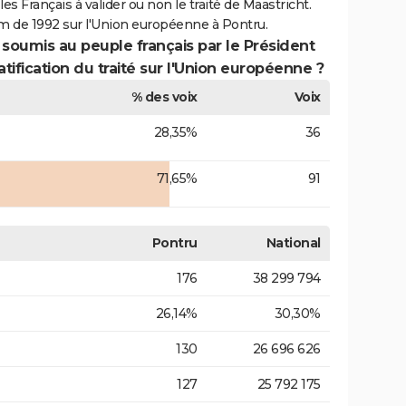
es Français à valider ou non le traité de Maastricht.
m de 1992 sur l'Union européenne à Pontru.
 soumis au peuple français par le Président
atification du traité sur l'Union européenne ?
% des voix
Voix
28,35%
36
71,65%
91
Pontru
National
176
38 299 794
26,14%
30,30%
130
26 696 626
127
25 792 175