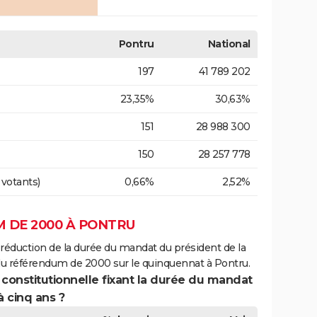
Pontru
National
197
41 789 202
23,35%
30,63%
151
28 988 300
150
28 257 778
 votants)
0,66%
2,52%
 DE 2000 À PONTRU
 réduction de la durée du mandat du président de la
du référendum de 2000 sur le quinquennat à Pontru.
 constitutionnelle fixant la durée du mandat
à cinq ans ?