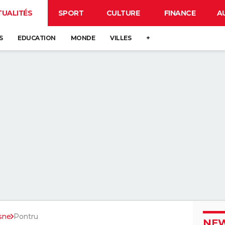
TUALITÉS
SPORT
CULTURE
FINANCE
A
S
EDUCATION
MONDE
VILLES
+
sne
Pontru
NEW