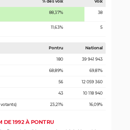
% des voix
Voix
88,37%
38
11,63%
5
Pontru
National
180
39 941 943
68,89%
69,81%
56
12 059 360
43
10 118 940
 votants)
23,21%
16,09%
 DE 1992 À PONTRU