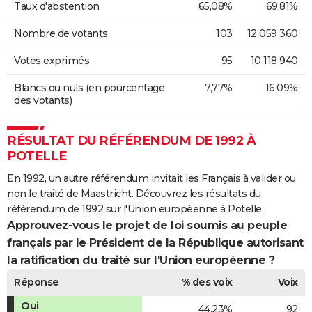
Taux d'abstention
65,08%
69,81%
Nombre de votants
103
12 059 360
Votes exprimés
95
10 118 940
Blancs ou nuls (en pourcentage
7,77%
16,09%
des votants)
RÉSULTAT DU RÉFÉRENDUM DE 1992 À
POTELLE
En 1992, un autre référendum invitait les Français à valider ou
non le traité de Maastricht. Découvrez les résultats du
référendum de 1992 sur l'Union européenne à Potelle.
Approuvez-vous le projet de loi soumis au peuple
français par le Président de la République autorisant
la ratification du traité sur l'Union européenne ?
Réponse
% des voix
Voix
Oui
44,23%
92