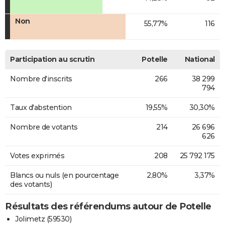
Non
55,77%
116
Participation au scrutin
Potelle
National
Nombre d'inscrits
266
38 299
794
Taux d'abstention
19,55%
30,30%
Nombre de votants
214
26 696
626
Votes exprimés
208
25 792 175
Blancs ou nuls (en pourcentage
2,80%
3,37%
des votants)
Résultats des référendums autour de Potelle
Jolimetz (59530)