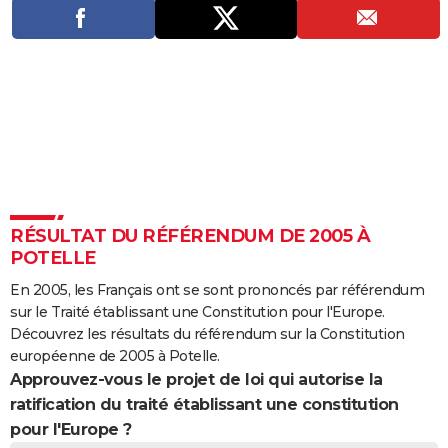
City break
Voyage de noces
Climat
Destinations
Voyage nature
Forum
+
PHOTO
GUIDES D'ACHAT
BONS PLANS
CARTE DE VOEUX
Carte Bonne année
Carte Pâques
Carte de Noël
Carte Saint-Valentin
Carte d'anniversaire
DICTIONNAIRE
Biographies
Expressions
Dictionnaire
Citations
Proverbes
PROGRAMME TV
RÉSULTAT DU RÉFÉRENDUM DE 2005 À
POTELLE
COPAINS D'AVANT
En 2005, les Français ont se sont prononcés par référendum
Se connecter
Collèges
Universités
Service militaire
S'inscrire
Lycées
Primaires
Entreprises
Avis de recherche
AVIS DE DÉCÈS
sur le Traité établissant une Constitution pour l'Europe.
Découvrez les résultats du référendum sur la Constitution
FORUM
européenne de 2005 à Potelle.
Approuvez-vous le projet de loi qui autorise la
Lifestyle
Sport
Television
Cinema
Bricolage
Culture
Auto
Voyage
ratification du traité établissant une constitution
pour l'Europe ?