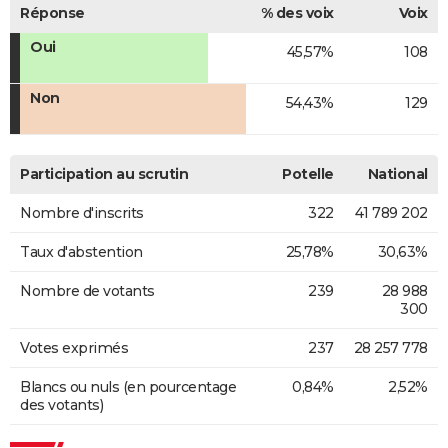
Réponse
% des voix
Voix
Oui
45,57%
108
Non
54,43%
129
Participation au scrutin
Potelle
National
Nombre d'inscrits
322
41 789 202
Taux d'abstention
25,78%
30,63%
Nombre de votants
239
28 988
300
Votes exprimés
237
28 257 778
Blancs ou nuls (en pourcentage
0,84%
2,52%
des votants)