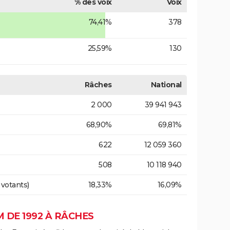
% des voix
Voix
74,41%
378
25,59%
130
Râches
National
2 000
39 941 943
68,90%
69,81%
622
12 059 360
508
10 118 940
 votants)
18,33%
16,09%
 DE 1992 À RÂCHES