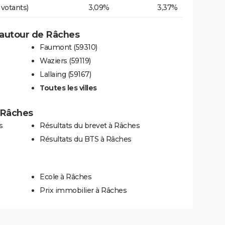
 votants)
3,09%
3,37%
 autour de Râches
Faumont (59310)
Waziers (59119)
Lallaing (59167)
Toutes les villes
à Râches
s
Résultats du brevet à Râches
Résultats du BTS à Râches
Ecole à Râches
Prix immobilier à Râches