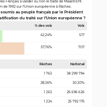
es Français à valider ou non le traité de Maastricht.
m de 1992 sur l'Union européenne à Râches.
 soumis au peuple français par le Président
atification du traité sur l'Union européenne ?
% des voix
Voix
42,24%
517
57,76%
707
Râches
National
1 763
38 299 794
28,36%
30,30%
1 263
26 696 626
1 224
25 792 175