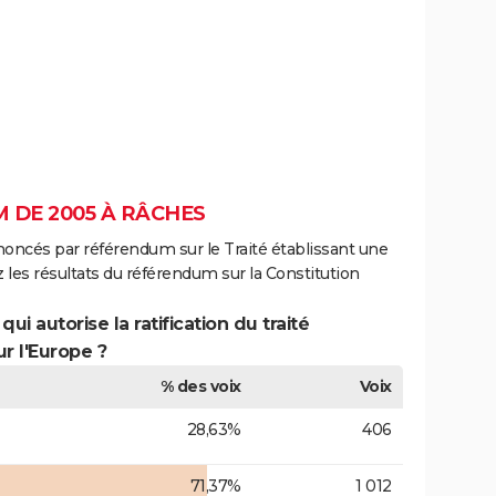
 DE 2005 À RÂCHES
noncés par référendum sur le Traité établissant une
 les résultats du référendum sur la Constitution
ui autorise la ratification du traité
r l'Europe ?
% des voix
Voix
28,63%
406
71,37%
1 012