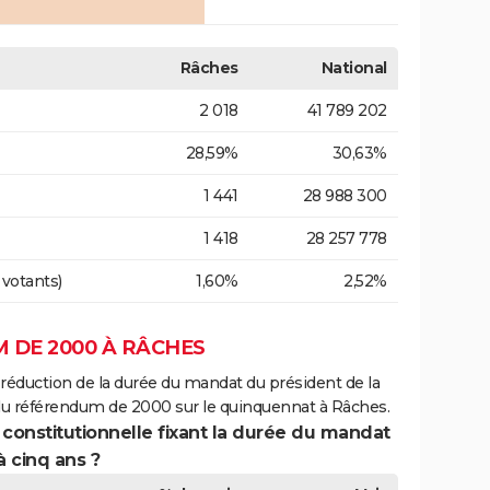
Râches
National
2 018
41 789 202
28,59%
30,63%
1 441
28 988 300
1 418
28 257 778
 votants)
1,60%
2,52%
 DE 2000 À RÂCHES
 réduction de la durée du mandat du président de la
 du référendum de 2000 sur le quinquennat à Râches.
 constitutionnelle fixant la durée du mandat
à cinq ans ?