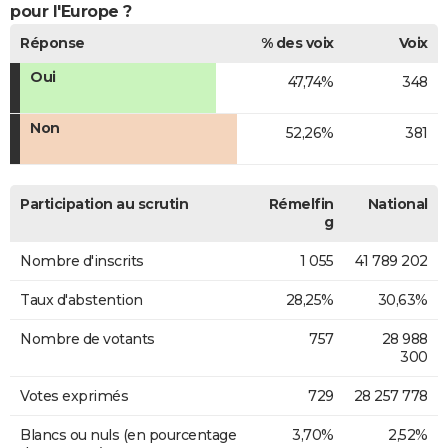
pour l'Europe ?
Réponse
% des voix
Voix
Oui
47,74%
348
Non
52,26%
381
Participation au scrutin
Rémelfin
National
g
Nombre d'inscrits
1 055
41 789 202
Taux d'abstention
28,25%
30,63%
Nombre de votants
757
28 988
300
Votes exprimés
729
28 257 778
Blancs ou nuls (en pourcentage
3,70%
2,52%