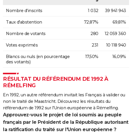
Nombre d'inscrits
1 032
39 941 943
Taux d'abstention
72,87%
69,81%
Nombre de votants
280
12 059 360
Votes exprimés
231
10 118 940
Blancs ou nuls (en pourcentage
17,50%
16,09%
des votants)
RÉSULTAT DU RÉFÉRENDUM DE 1992 À
RÉMELFING
En 1992, un autre référendum invitait les Français à valider ou
non le traité de Maastricht. Découvrez les résultats du
référendum de 1992 sur l'Union européenne à Rémelfing.
Approuvez-vous le projet de loi soumis au peuple
français par le Président de la République autorisant
la ratification du traité sur l'Union européenne ?