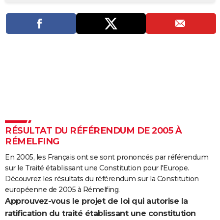
City break
Voyage de noces
Climat
Destinations
Voyage nature
Forum
+
PHOTO
GUIDES D'ACHAT
BONS PLANS
CARTE DE VOEUX
Carte Bonne année
Carte Pâques
Carte de Noël
Carte Saint-Valentin
Carte d'anniversaire
DICTIONNAIRE
Biographies
Expressions
Dictionnaire
Citations
Proverbes
PROGRAMME TV
RÉSULTAT DU RÉFÉRENDUM DE 2005 À
COPAINS D'AVANT
RÉMELFING
Se connecter
Collèges
Universités
Service militaire
S'inscrire
Lycées
Primaires
Entreprises
Avis de recherche
AVIS DE DÉCÈS
En 2005, les Français ont se sont prononcés par référendum
sur le Traité établissant une Constitution pour l'Europe.
FORUM
Découvrez les résultats du référendum sur la Constitution
Lifestyle
Sport
Television
Cinema
Bricolage
Culture
Auto
Voyage
européenne de 2005 à Rémelfing.
Approuvez-vous le projet de loi qui autorise la
ratification du traité établissant une constitution