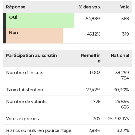
Réponse
% des voix
Voix
Oui
54,88%
388
Non
45,12%
319
Participation au scrutin
Rémelfin
National
g
Nombre d'inscrits
1 003
38 299
794
Taux d'abstention
27,42%
30,30%
Nombre de votants
728
26 696
626
Votes exprimés
707
25 792 175
Blancs ou nuls (en pourcentage
2,88%
3,37%