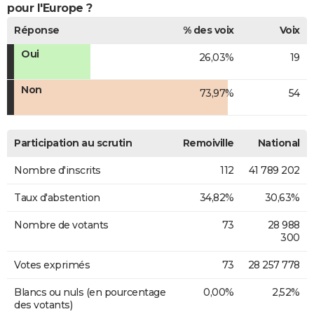
pour l'Europe ?
Réponse
% des voix
Voix
Oui
26,03%
19
Non
73,97%
54
Participation au scrutin
Remoiville
National
Nombre d'inscrits
112
41 789 202
Taux d'abstention
34,82%
30,63%
Nombre de votants
73
28 988
300
Votes exprimés
73
28 257 778
Blancs ou nuls (en pourcentage
0,00%
2,52%
des votants)