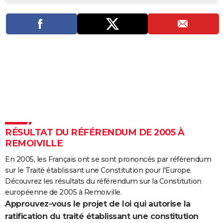
City break
Voyage de noces
Climat
Destinations
Voyage nature
Forum
+
PHOTO
GUIDES D'ACHAT
BONS PLANS
CARTE DE VOEUX
Carte Bonne année
Carte Pâques
Carte de Noël
Carte Saint-Valentin
Carte d'anniversaire
DICTIONNAIRE
Biographies
Expressions
Dictionnaire
Citations
Proverbes
PROGRAMME TV
RÉSULTAT DU RÉFÉRENDUM DE 2005 À
COPAINS D'AVANT
REMOIVILLE
Se connecter
Collèges
Universités
Service militaire
S'inscrire
Lycées
Primaires
Entreprises
Avis de recherche
AVIS DE DÉCÈS
En 2005, les Français ont se sont prononcés par référendum
sur le Traité établissant une Constitution pour l'Europe.
FORUM
Découvrez les résultats du référendum sur la Constitution
Lifestyle
Sport
Television
Cinema
Bricolage
Culture
Auto
Voyage
européenne de 2005 à Remoiville.
Approuvez-vous le projet de loi qui autorise la
ratification du traité établissant une constitution