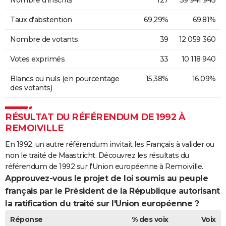
Nombre d'inscrits
127
39 941 943
Taux d'abstention
69,29%
69,81%
Nombre de votants
39
12 059 360
Votes exprimés
33
10 118 940
Blancs ou nuls (en pourcentage
15,38%
16,09%
des votants)
RÉSULTAT DU RÉFÉRENDUM DE 1992 À
REMOIVILLE
En 1992, un autre référendum invitait les Français à valider ou
non le traité de Maastricht. Découvrez les résultats du
référendum de 1992 sur l'Union européenne à Remoiville.
Approuvez-vous le projet de loi soumis au peuple
français par le Président de la République autorisant
la ratification du traité sur l'Union européenne ?
Réponse
% des voix
Voix