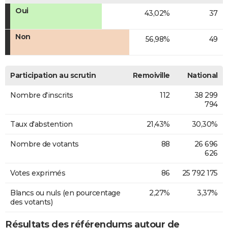
Oui
43,02%
37
Non
56,98%
49
Participation au scrutin
Remoiville
National
Nombre d'inscrits
112
38 299
794
Taux d'abstention
21,43%
30,30%
Nombre de votants
88
26 696
626
Votes exprimés
86
25 792 175
Blancs ou nuls (en pourcentage
2,27%
3,37%
des votants)
Résultats des référendums autour de