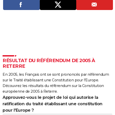
City break
Voyage de noces
Climat
Destinations
Voyage nature
Forum
+
PHOTO
GUIDES D'ACHAT
BONS PLANS
CARTE DE VOEUX
Carte Bonne année
Carte Pâques
Carte de Noël
Carte Saint-Valentin
Carte d'anniversaire
DICTIONNAIRE
Biographies
Expressions
Dictionnaire
Citations
Proverbes
PROGRAMME TV
RÉSULTAT DU RÉFÉRENDUM DE 2005 À
RETERRE
COPAINS D'AVANT
En 2005, les Français ont se sont prononcés par référendum
Se connecter
Collèges
Universités
Service militaire
S'inscrire
Lycées
Primaires
Entreprises
Avis de recherche
AVIS DE DÉCÈS
sur le Traité établissant une Constitution pour l'Europe.
Découvrez les résultats du référendum sur la Constitution
FORUM
européenne de 2005 à Reterre.
Approuvez-vous le projet de loi qui autorise la
Lifestyle
Sport
Television
Cinema
Bricolage
Culture
Auto
Voyage
ratification du traité établissant une constitution
pour l'Europe ?