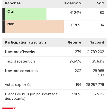
Réponse
% des voix
Voix
Oui
41,24%
80
Non
58,76%
114
Participation au scrutin
Reterre
National
Nombre d'inscrits
279
41 789 202
Taux d'abstention
27,60%
30,63%
Nombre de votants
202
28 988
300
Votes exprimés
194
28 257 778
Blancs ou nuls (en pourcentage
3,96%
2,52%
des votants)