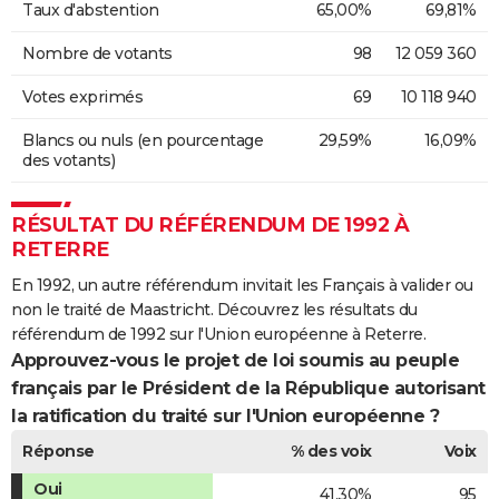
Taux d'abstention
65,00%
69,81%
Nombre de votants
98
12 059 360
Votes exprimés
69
10 118 940
Blancs ou nuls (en pourcentage
29,59%
16,09%
des votants)
RÉSULTAT DU RÉFÉRENDUM DE 1992 À
RETERRE
En 1992, un autre référendum invitait les Français à valider ou
non le traité de Maastricht. Découvrez les résultats du
référendum de 1992 sur l'Union européenne à Reterre.
Approuvez-vous le projet de loi soumis au peuple
français par le Président de la République autorisant
la ratification du traité sur l'Union européenne ?
Réponse
% des voix
Voix
Oui
41,30%
95