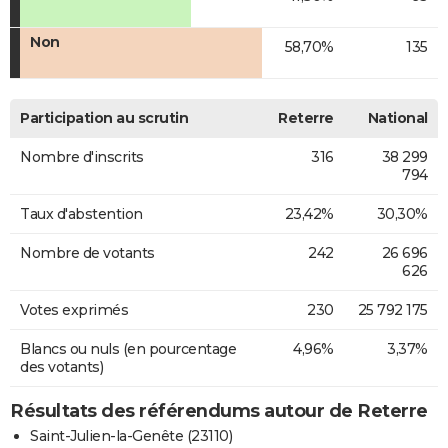
Non
58,70%
135
Participation au scrutin
Reterre
National
Nombre d'inscrits
316
38 299
794
Taux d'abstention
23,42%
30,30%
Nombre de votants
242
26 696
626
Votes exprimés
230
25 792 175
Blancs ou nuls (en pourcentage
4,96%
3,37%
des votants)
Résultats des référendums autour de Reterre
Saint-Julien-la-Genête (23110)