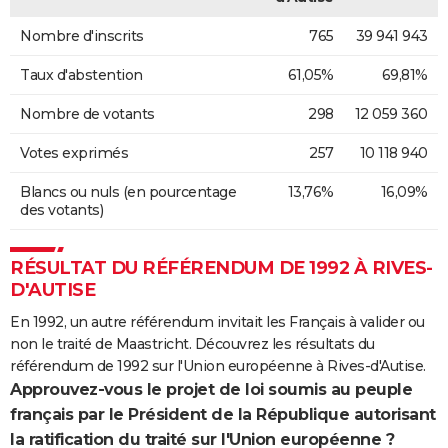
Nombre d'inscrits
765
39 941 943
Taux d'abstention
61,05%
69,81%
Nombre de votants
298
12 059 360
Votes exprimés
257
10 118 940
Blancs ou nuls (en pourcentage
13,76%
16,09%
des votants)
RÉSULTAT DU RÉFÉRENDUM DE 1992 À RIVES-
D'AUTISE
En 1992, un autre référendum invitait les Français à valider ou
non le traité de Maastricht. Découvrez les résultats du
référendum de 1992 sur l'Union européenne à Rives-d'Autise.
Approuvez-vous le projet de loi soumis au peuple
français par le Président de la République autorisant
la ratification du traité sur l'Union européenne ?