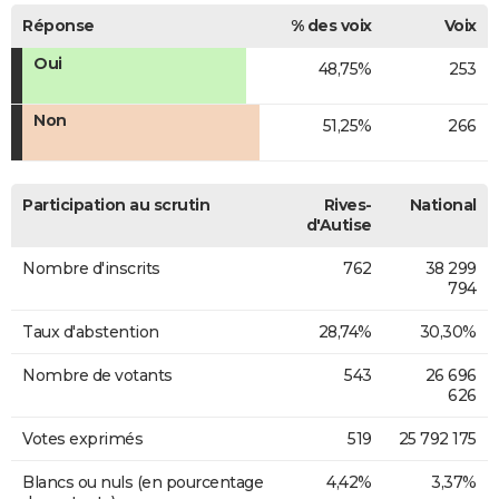
Réponse
% des voix
Voix
Oui
48,75%
253
Non
51,25%
266
Participation au scrutin
Rives-
National
d'Autise
Nombre d'inscrits
762
38 299
794
Taux d'abstention
28,74%
30,30%
Nombre de votants
543
26 696
626
Votes exprimés
519
25 792 175
Blancs ou nuls (en pourcentage
4,42%
3,37%