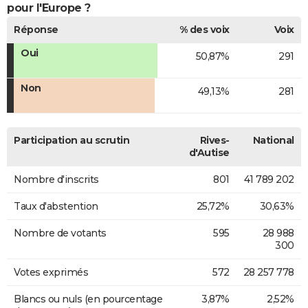
pour l'Europe ?
Réponse
% des voix
Voix
Oui
50,87%
291
Non
49,13%
281
Participation au scrutin
Rives-
National
d'Autise
Nombre d'inscrits
801
41 789 202
Taux d'abstention
25,72%
30,63%
Nombre de votants
595
28 988
300
Votes exprimés
572
28 257 778
Blancs ou nuls (en pourcentage
3,87%
2,52%