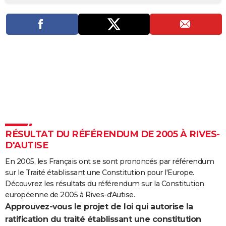
City break
Voyage de noces
Climat
Destinations
Voyage nature
Forum
+
PHOTO
GUIDES D'ACHAT
BONS PLANS
CARTE DE VOEUX
Carte Bonne année
Carte Pâques
Carte de Noël
Carte Saint-Valentin
Carte d'anniversaire
DICTIONNAIRE
Biographies
Expressions
Dictionnaire
Citations
Proverbes
PROGRAMME TV
RÉSULTAT DU RÉFÉRENDUM DE 2005 À RIVES-
COPAINS D'AVANT
D'AUTISE
Se connecter
Collèges
Universités
Service militaire
S'inscrire
Lycées
Primaires
Entreprises
Avis de recherche
AVIS DE DÉCÈS
En 2005, les Français ont se sont prononcés par référendum
sur le Traité établissant une Constitution pour l'Europe.
FORUM
Découvrez les résultats du référendum sur la Constitution
Lifestyle
Sport
Television
Cinema
Bricolage
Culture
Auto
Voyage
européenne de 2005 à Rives-d'Autise.
Approuvez-vous le projet de loi qui autorise la
ratification du traité établissant une constitution