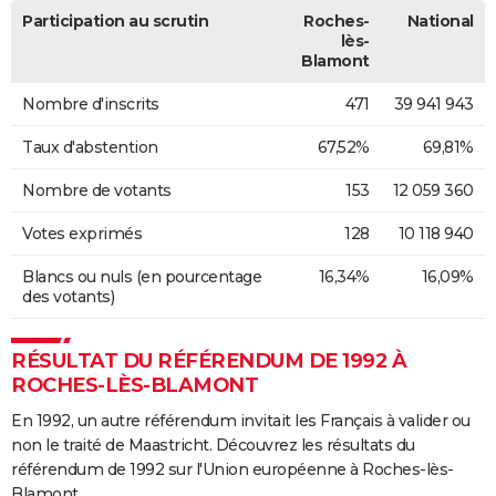
Participation au scrutin
Roches-
National
lès-
Blamont
Nombre d'inscrits
471
39 941 943
Taux d'abstention
67,52%
69,81%
Nombre de votants
153
12 059 360
Votes exprimés
128
10 118 940
Blancs ou nuls (en pourcentage
16,34%
16,09%
des votants)
RÉSULTAT DU RÉFÉRENDUM DE 1992 À
ROCHES-LÈS-BLAMONT
En 1992, un autre référendum invitait les Français à valider ou
non le traité de Maastricht. Découvrez les résultats du
référendum de 1992 sur l'Union européenne à Roches-lès-
Blamont.