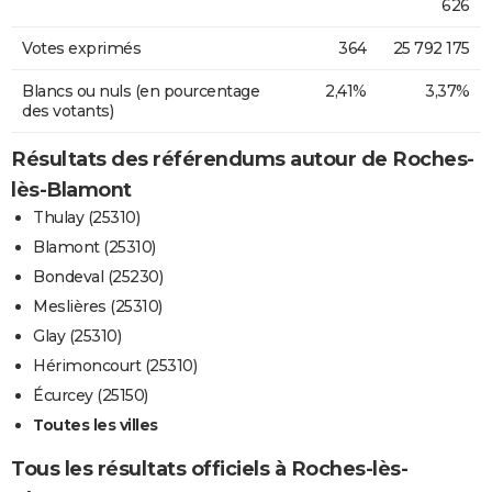
626
Votes exprimés
364
25 792 175
Blancs ou nuls (en pourcentage
2,41%
3,37%
des votants)
Résultats des référendums autour de Roches-
lès-Blamont
Thulay (25310)
Blamont (25310)
Bondeval (25230)
Meslières (25310)
Glay (25310)
Hérimoncourt (25310)
Écurcey (25150)
Toutes les villes
Tous les résultats officiels à Roches-lès-