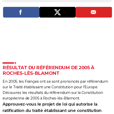
City break
Voyage de noces
Climat
Destinations
Voyage nature
Forum
+
PHOTO
GUIDES D'ACHAT
BONS PLANS
CARTE DE VOEUX
Carte Bonne année
Carte Pâques
Carte de Noël
Carte Saint-Valentin
Carte d'anniversaire
DICTIONNAIRE
Biographies
Expressions
Dictionnaire
Citations
Proverbes
PROGRAMME TV
RÉSULTAT DU RÉFÉRENDUM DE 2005 À
COPAINS D'AVANT
ROCHES-LÈS-BLAMONT
Se connecter
Collèges
Universités
Service militaire
S'inscrire
Lycées
Primaires
Entreprises
Avis de recherche
AVIS DE DÉCÈS
En 2005, les Français ont se sont prononcés par référendum
sur le Traité établissant une Constitution pour l'Europe.
FORUM
Découvrez les résultats du référendum sur la Constitution
Lifestyle
Sport
Television
Cinema
Bricolage
Culture
Auto
Voyage
européenne de 2005 à Roches-lès-Blamont.
Approuvez-vous le projet de loi qui autorise la
ratification du traité établissant une constitution