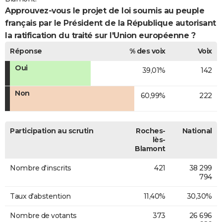
Approuvez-vous le projet de loi soumis au peuple
français par le Président de la République autorisant
la ratification du traité sur l'Union européenne ?
Réponse
% des voix
Voix
Oui
39,01%
142
Non
60,99%
222
Participation au scrutin
Roches-
National
lès-
Blamont
Nombre d'inscrits
421
38 299
794
Taux d'abstention
11,40%
30,30%
Nombre de votants
373
26 696