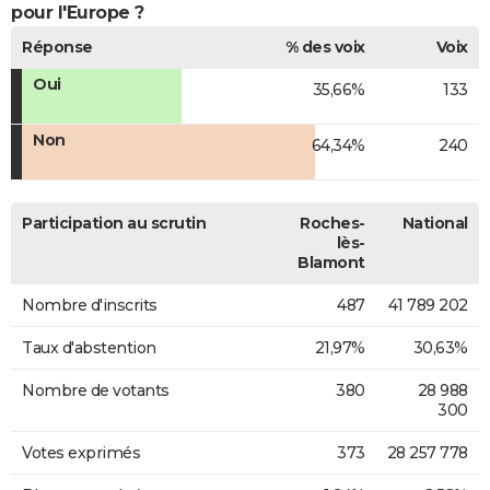
pour l'Europe ?
Réponse
% des voix
Voix
Oui
35,66%
133
Non
64,34%
240
Participation au scrutin
Roches-
National
lès-
Blamont
Nombre d'inscrits
487
41 789 202
Taux d'abstention
21,97%
30,63%
Nombre de votants
380
28 988
300
Votes exprimés
373
28 257 778