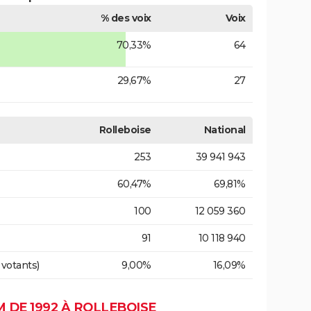
% des voix
Voix
70,33%
64
29,67%
27
Rolleboise
National
253
39 941 943
60,47%
69,81%
100
12 059 360
91
10 118 940
 votants)
9,00%
16,09%
 DE 1992 À ROLLEBOISE