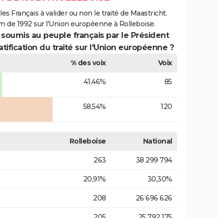
es Français à valider ou non le traité de Maastricht.
m de 1992 sur l'Union européenne à Rolleboise.
 soumis au peuple français par le Président
atification du traité sur l'Union européenne ?
% des voix
Voix
41,46%
85
58,54%
120
Rolleboise
National
263
38 299 794
20,91%
30,30%
208
26 696 626
205
25 792 175