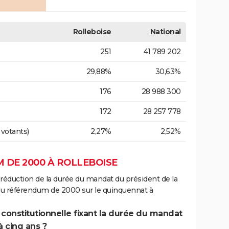
Rolleboise
National
251
41 789 202
29,88%
30,63%
176
28 988 300
172
28 257 778
 votants)
2,27%
2,52%
 DE 2000 À ROLLEBOISE
 réduction de la durée du mandat du président de la
 du référendum de 2000 sur le quinquennat à
 constitutionnelle fixant la durée du mandat
à cinq ans ?