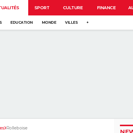
TUALITÉS
SPORT
CULTURE
FINANCE
A
S
EDUCATION
MONDE
VILLES
+
nes
Rolleboise
NEW