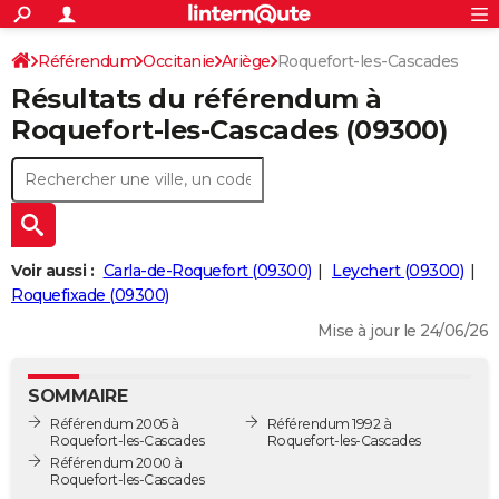
ACTUALITÉS
Connexion
S'inscrire
Référendum
Occitanie
Ariège
Roquefort-les-Cascades
Rechercher
Société
Education
Villes
Politique
Faits Divers
Monde
+
SPORT
Résultats du référendum à
Football
Cyclisme
Forum
Coupe du monde 2026
Tennis
Rugby
CULTURE
Roquefort-les-Cascades (09300)
TNT
Cinéma
Musique
Programme TV
Streaming
Sorties cinéma
+
FINANCE
Impôts
Immobilier
Banque
Crédit
Retraite
Epargne
Risques naturels par ville
Assurance
AUTO
Réserver un essai
Berlines
Forum auto
Essais
Citadines
SUV
+
HIGH-TECH
Voir aussi :
Carla-de-Roquefort (09300)
Leychert (09300)
Meilleur smartphone
Ordinateurs
Guide high-tech
Mobiles
Internet
Jeux vidéo
+
Roquefixade (09300)
BRICOLAGE
Mise à jour le 24/06/26
Aménagement intérieur
Cuisine
Jardinage
+
Forum
Extérieur
Salle de bains
Rangement
WEEK-END
Escapades
Expositions
Week-end nature
Guides de France
Patrimoine
Musées
+
LIFESTYLE
SOMMAIRE
Référendum 2005 à
Référendum 1992 à
Bien-être
Mode
+
Art de vivre
Loisirs
Modes de vie
SANTE
Roquefort-les-Cascades
Roquefort-les-Cascades
Référendum 2000 à
Guide de la santé
Médicaments
+
Alimentation
Maladies
Sommeil
Roquefort-les-Cascades
VOYAGE