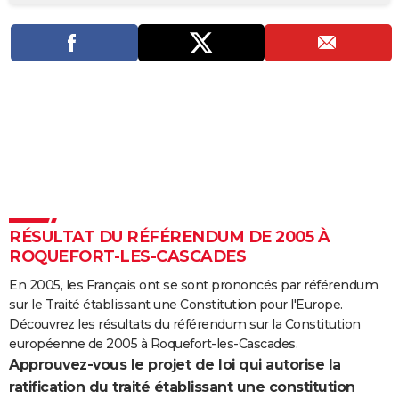
City break
Voyage de noces
Climat
Destinations
Voyage nature
Forum
+
PHOTO
GUIDES D'ACHAT
BONS PLANS
CARTE DE VOEUX
Carte Bonne année
Carte Pâques
Carte de Noël
Carte Saint-Valentin
Carte d'anniversaire
DICTIONNAIRE
Biographies
Expressions
Dictionnaire
Citations
Proverbes
PROGRAMME TV
RÉSULTAT DU RÉFÉRENDUM DE 2005 À
COPAINS D'AVANT
ROQUEFORT-LES-CASCADES
Se connecter
Collèges
Universités
Service militaire
S'inscrire
Lycées
Primaires
Entreprises
Avis de recherche
AVIS DE DÉCÈS
En 2005, les Français ont se sont prononcés par référendum
sur le Traité établissant une Constitution pour l'Europe.
FORUM
Découvrez les résultats du référendum sur la Constitution
Lifestyle
Sport
Television
Cinema
Bricolage
Culture
Auto
Voyage
européenne de 2005 à Roquefort-les-Cascades.
Approuvez-vous le projet de loi qui autorise la
ratification du traité établissant une constitution