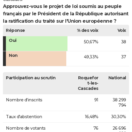
Approuvez-vous le projet de loi soumis au peuple
français par le Président de la République autorisant
la ratification du traité sur l'Union européenne ?
Réponse
% des voix
Voix
Oui
50,67%
38
Non
49,33%
37
Participation au scrutin
Roquefor
National
t-les-
Cascades
Nombre d'inscrits
91
38 299
794
Taux d'abstention
16,48%
30,30%
Nombre de votants
76
26 696