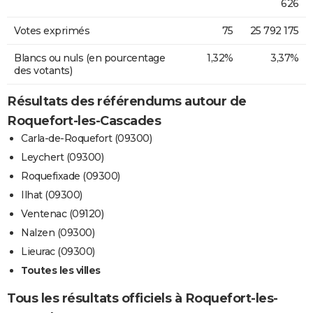
626
Votes exprimés
75
25 792 175
Blancs ou nuls (en pourcentage
1,32%
3,37%
des votants)
Résultats des référendums autour de
Roquefort-les-Cascades
Carla-de-Roquefort (09300)
Leychert (09300)
Roquefixade (09300)
Ilhat (09300)
Ventenac (09120)
Nalzen (09300)
Lieurac (09300)
Toutes les villes
Tous les résultats officiels à Roquefort-les-