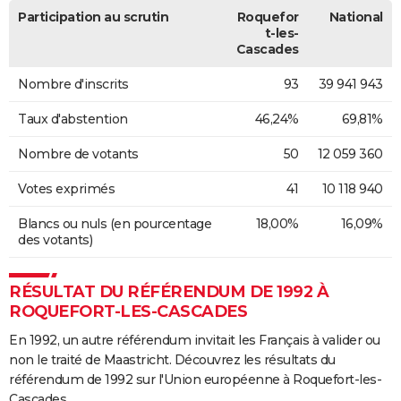
Participation au scrutin
Roquefor
National
t-les-
Cascades
Nombre d'inscrits
93
39 941 943
Taux d'abstention
46,24%
69,81%
Nombre de votants
50
12 059 360
Votes exprimés
41
10 118 940
Blancs ou nuls (en pourcentage
18,00%
16,09%
des votants)
RÉSULTAT DU RÉFÉRENDUM DE 1992 À
ROQUEFORT-LES-CASCADES
En 1992, un autre référendum invitait les Français à valider ou
non le traité de Maastricht. Découvrez les résultats du
référendum de 1992 sur l'Union européenne à Roquefort-les-
Cascades.