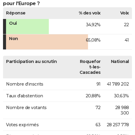
pour l'Europe ?
Réponse
% des voix
Voix
Oui
34,92%
22
Non
65,08%
41
Participation au scrutin
Roquefor
National
t-les-
Cascades
Nombre d'inscrits
91
41 789 202
Taux d'abstention
20,88%
30,63%
Nombre de votants
72
28 988
300
Votes exprimés
63
28 257 778